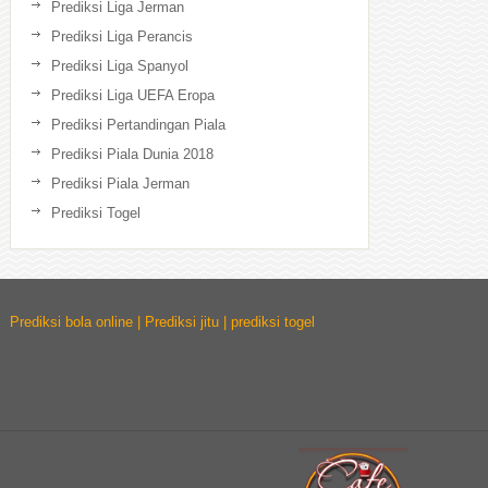
Prediksi Liga Jerman
Prediksi Liga Perancis
Prediksi Liga Spanyol
Prediksi Liga UEFA Eropa
Prediksi Pertandingan Piala
Prediksi Piala Dunia 2018
Prediksi Piala Jerman
Prediksi Togel
Prediksi bola online | Prediksi jitu | prediksi togel