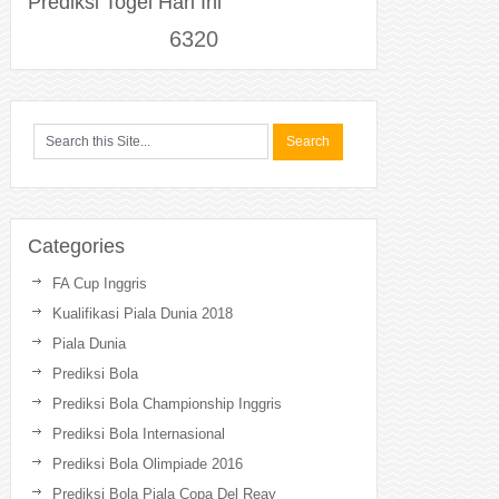
Prediksi Togel Hari Ini
6320
Categories
FA Cup Inggris
Kualifikasi Piala Dunia 2018
Piala Dunia
Prediksi Bola
Prediksi Bola Championship Inggris
Prediksi Bola Internasional
Prediksi Bola Olimpiade 2016
Prediksi Bola Piala Copa Del Reay