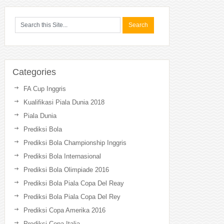
Categories
FA Cup Inggris
Kualifikasi Piala Dunia 2018
Piala Dunia
Prediksi Bola
Prediksi Bola Championship Inggris
Prediksi Bola Internasional
Prediksi Bola Olimpiade 2016
Prediksi Bola Piala Copa Del Reay
Prediksi Bola Piala Copa Del Rey
Prediksi Copa Amerika 2016
Prediksi Copa Italia