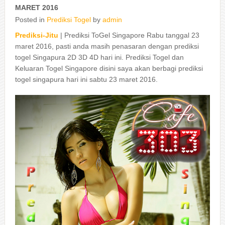
MARET 2016
Posted in
Prediksi Togel
by
admin
Prediksi-Jitu
| Prediksi ToGel Singapore Rabu tanggal 23
maret 2016, pasti anda masih penasaran dengan prediksi
togel Singapura 2D 3D 4D hari ini. Prediksi Togel dan
Keluaran Togel Singapore disini saya akan berbagi prediksi
togel singapura hari ini sabtu 23 maret 2016.