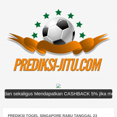
dan sekaligus Mendapatkan CASHBACK 5% jika mengalami 
PREDIKSI TOGEL SINGAPORE RABU TANGGAL 23