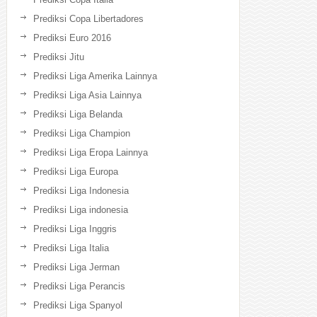
Prediksi Copa Libertadores
Prediksi Euro 2016
Prediksi Jitu
Prediksi Liga Amerika Lainnya
Prediksi Liga Asia Lainnya
Prediksi Liga Belanda
Prediksi Liga Champion
Prediksi Liga Eropa Lainnya
Prediksi Liga Europa
Prediksi Liga Indonesia
Prediksi Liga indonesia
Prediksi Liga Inggris
Prediksi Liga Italia
Prediksi Liga Jerman
Prediksi Liga Perancis
Prediksi Liga Spanyol