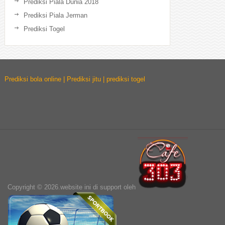
Prediksi Piala Dunia 2018
Prediksi Piala Jerman
Prediksi Togel
Prediksi bola online | Prediksi jitu | prediksi togel
Copyright © 2026.website ini di support oleh