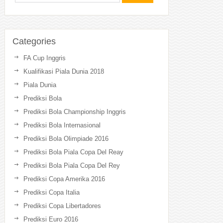
Categories
FA Cup Inggris
Kualifikasi Piala Dunia 2018
Piala Dunia
Prediksi Bola
Prediksi Bola Championship Inggris
Prediksi Bola Internasional
Prediksi Bola Olimpiade 2016
Prediksi Bola Piala Copa Del Reay
Prediksi Bola Piala Copa Del Rey
Prediksi Copa Amerika 2016
Prediksi Copa Italia
Prediksi Copa Libertadores
Prediksi Euro 2016