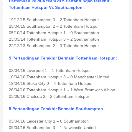
Pertemuan ke dua team di 5 Pertandingan terakhir
Tottenham Hotspur Vs Southampton
:
19/12/15 Southampton 0 – 2 Tottenham Hotspur
25/04/15 Southampton 2 – 2 Tottenham Hotspur
05/10/14 Tottenham Hotspur 1 – 0 Southampton
23/03/14 Tottenham Hotspur 3 – 2 Southampton
22/12/13 Southampton 2 – 3 Tottenham Hotspur
5 Pertandingan Terakhir Bermain Tottenham Hotspur
:
02/04/16 Liverpool 1 – 1 Tottenham Hotspur
10/04/16 Tottenham Hotspur 3 – 0 Manchester United
19/04/16 Stoke City 0 – 4 Tottenham Hotspur
26/04/16 Tottenham Hotspur 1 – 1 West Bromwich Albion
03/05/16 Chelsea 2 – 2 Tottenham Hotspur
5 Pertandingan Terakhir Bermain Southampton
:
03/04/16 Leicester City 1 – 0 Southampton
09/04/16 Southampton 3 – 1 Newcastle United