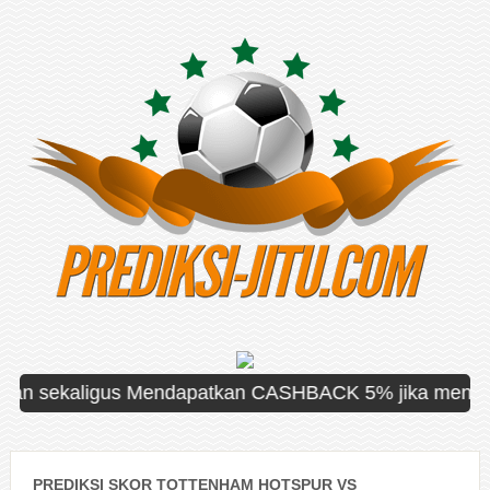
sekaligus Mendapatkan CASHBACK 5% jika mengalami kek
PREDIKSI SKOR TOTTENHAM HOTSPUR VS