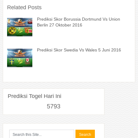
Related Posts
Prediksi Skor Borussia Dortmund Vs Union
Berlin 27 Oktober 2016
Prediksi Skor Swedia Vs Wales 5 Juni 2016
Prediksi Togel Hari Ini
5793