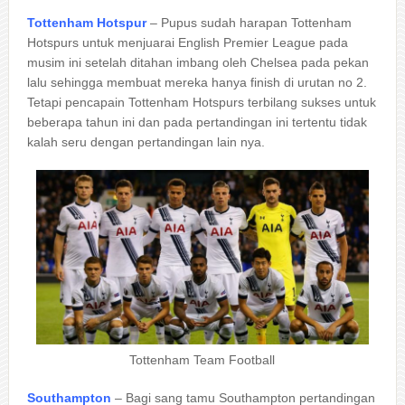
Tottenham Hotspur
– Pupus sudah harapan Tottenham
Hotspurs untuk menjuarai English Premier League pada
musim ini setelah ditahan imbang oleh Chelsea pada pekan
lalu sehingga membuat mereka hanya finish di urutan no 2.
Tetapi pencapain Tottenham Hotspurs terbilang sukses untuk
beberapa tahun ini dan pada pertandingan ini tertentu tidak
kalah seru dengan pertandingan lain nya.
Tottenham Team Football
Southampton
– Bagi sang tamu Southampton pertandingan