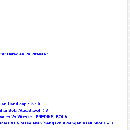
khir Heracles Vs Vitesse :
ian Handicap : ½ : 0
atau Bola Atas/Bawah : 3
acles Vs Vitesse :
PREDIKSI BOLA
racles Vs Vitesse akan mengakhiri dengan hasil Skor 1 – 3