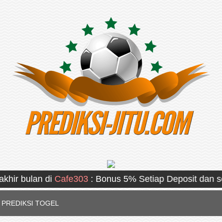
 di
Cafe303
: Bonus 5% Setiap Deposit dan sekaligus Me
PREDIKSI TOGEL