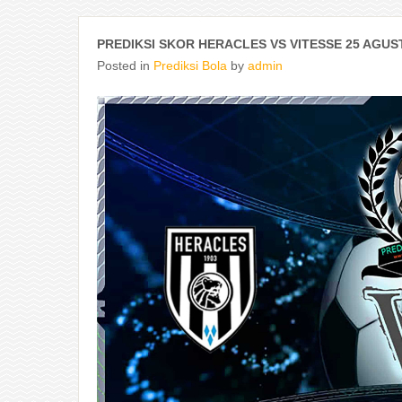
PREDIKSI SKOR HERACLES VS VITESSE 25 AGUS
Posted in
Prediksi Bola
by
admin