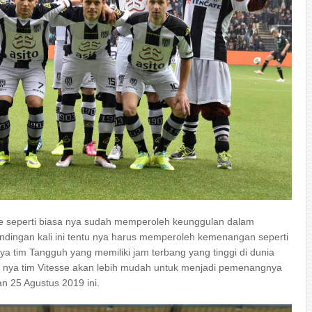
esse seperti biasa nya sudah memperoleh keunggulan dalam
dingan kali ini tentu nya harus memperoleh kemenangan seperti
nya tim Tangguh yang memiliki jam terbang yang tinggi di dunia
ntu nya tim Vitesse akan lebih mudah untuk menjadi pemenangnya
n 25 Agustus 2019 ini.