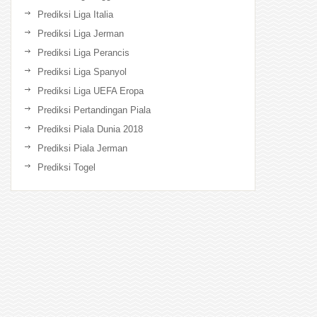
Prediksi Liga Italia
Prediksi Liga Jerman
Prediksi Liga Perancis
Prediksi Liga Spanyol
Prediksi Liga UEFA Eropa
Prediksi Pertandingan Piala
Prediksi Piala Dunia 2018
Prediksi Piala Jerman
Prediksi Togel