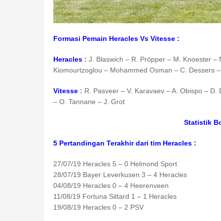
Formasi Pemain Heracles Vs Vitesse :
Heracles
:
J. Blaswich – R. Pröpper – M. Knoester – 
Kiomourtzoglou – Mohammed Osman – C. Dessers – 
Vitesse
:
R. Pasveer – V. Karavaev – A. Obispo – D. D
– O. Tannane – J. Grot
Statistik B
5 Pertandingan Terakhir dari tim Heracles :
27/07/19 Heracles 5 – 0 Helmond Sport
28/07/19 Bayer Leverkusen 3 – 4 Heracles
04/08/19 Heracles 0 – 4 Heerenveen
11/08/19 Fortuna Sittard 1 – 1 Heracles
19/08/19 Heracles 0 – 2 PSV