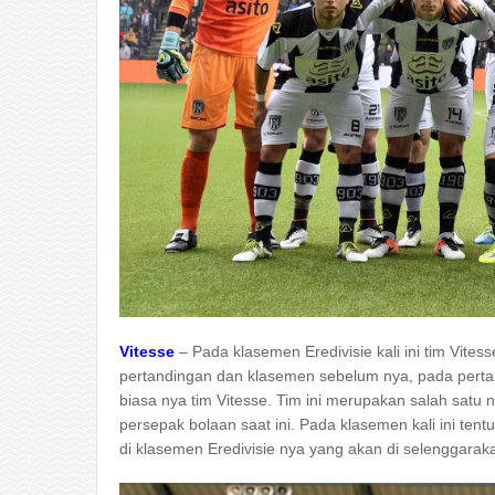
Vitesse
– Pada klasemen Eredivisie kali ini tim Vit
pertandingan dan klasemen sebelum nya, pada pertan
biasa nya tim Vitesse. Tim ini merupakan salah satu 
persepak bolaan saat ini. Pada klasemen kali ini te
di klasemen Eredivisie nya yang akan di selenggaraka