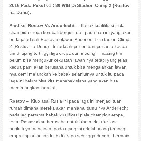
2016 Pada Pukul 01 : 30 WIB Di Stadion Olimp 2 (Rostov-
na-Donu).
Prediksi Rostov Vs Anderlecht
– Babak kualifikasi piala
champion eropa kembali bergulir dan pada hari ini yang akan
berlaga adalah Rostov melawan Anderlecht di stadion Olimp
2 (Rostov-na-Donu). Ini adalah pertemuan pertama kedua
tim di ajang tertinggi liga eropa dan masing – masing tim
belum bisa mengukur kekuatan lawan nya tetapi yang jelas
kedua pasti akan berusaha untuk bisa mengalahkan lawan
nya demi melangkah ke babak selanjutnya untuk itu pada
laga ini belum bisa kita menebak siapa yang akan bisa
memenangkan laga ini.
Rostov
– Klub asal Rusia ini pada laga ini menjadi tuan
rumah dimana mereka akan menjamu tamu nya Anderlecht
pada leg pertama babak kualifikasi piala champion eropa,
tentu Rostov akan berusaha untuk bisa melaju ke fase
berikutnya mengingat pada ajang ini adalah ajang tertinggi
eropa impian setiap klub di eropa sehingga dengan bermain