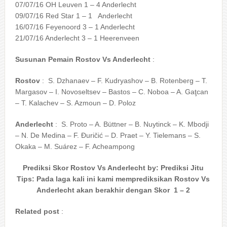
07/07/16 OH Leuven 1 – 4 Anderlecht
09/07/16 Red Star 1 – 1 Anderlecht
16/07/16 Feyenoord 3 – 1 Anderlecht
21/07/16 Anderlecht 3 – 1 Heerenveen
Susunan Pemain Rostov Vs Anderlecht
:
Rostov
: S. Dzhanaev – F. Kudryashov – B. Rotenberg – T.
Margasov – I. Novoseltsev – Bastos – C. Noboa – A. Gaţcan
– T. Kalachev – S. Azmoun – D. Poloz
Anderlecht
: S. Proto – A. Büttner – B. Nuytinck – K. Mbodji
– N. De Medina – F. Đuričić – D. Praet – Y. Tielemans – S.
Okaka – M. Suárez – F. Acheampong
Prediksi Skor Rostov Vs Anderlecht by: Prediksi Jitu
Tips: Pada laga kali ini kami memprediksikan Rostov Vs
Anderlecht akan berakhir dengan Skor 1 – 2
Related post
: