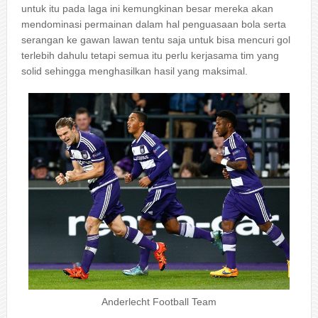
untuk itu pada laga ini kemungkinan besar mereka akan
mendominasi permainan dalam hal penguasaan bola serta
serangan ke gawan lawan tentu saja untuk bisa mencuri gol
terlebih dahulu tetapi semua itu perlu kerjasama tim yang
solid sehingga menghasilkan hasil yang maksimal.
Anderlecht Football Team