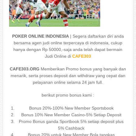
POKER ONLINE INDONESIA
| Segera daftarkan diri anda
bersama agen judi online terpercaya di indonesia, cukup
hanya dengan Rp 50000,-saja anda telah dapat bermain
Judi Online di
CAFE303
CAFE303.ORG
Memberikan Promo bonus yang banyak dan
menarik, serta proses deposit dan withdraw yang cepat dan
pelayanan online selama 24 jam full.
berikut promo bonus kami :
Bonus 20%-100% New Member Sportsbook
Bonus 10% New Member Casino-5% Setiap Deposit
Promo Bonus ganda Sportbook 5% setiap deposit plus
5% Cashback
Bonus 20% untuk New Member Bola tangkas