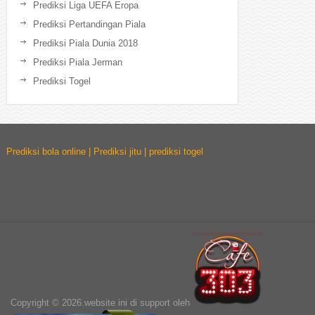
Prediksi Liga UEFA Eropa
Prediksi Pertandingan Piala
Prediksi Piala Dunia 2018
Prediksi Piala Jerman
Prediksi Togel
Prediksi bola online | Prediksi jitu | prediksi togel
Copyright © 2026.website ini di support oleh