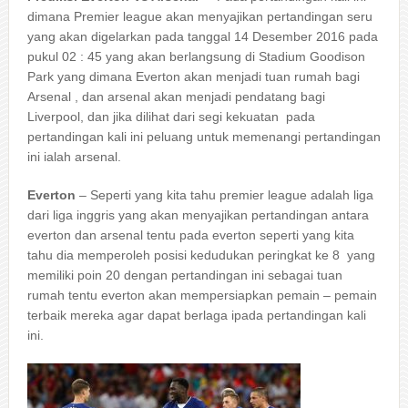
dimana Premier league akan menyajikan pertandingan seru
yang akan digelarkan pada tanggal 14 Desember 2016 pada
pukul 02 : 45 yang akan berlangsung di Stadium Goodison
Park yang dimana Everton akan menjadi tuan rumah bagi
Arsenal , dan arsenal akan menjadi pendatang bagi
Liverpool, dan jika dilihat dari segi kekuatan pada
pertandingan kali ini peluang untuk memenangi pertandingan
ini ialah arsenal.
Everton
– Seperti yang kita tahu premier league adalah liga
dari liga inggris yang akan menyajikan pertandingan antara
everton dan arsenal tentu pada everton seperti yang kita
tahu dia memperoleh posisi kedudukan peringkat ke 8 yang
memiliki poin 20 dengan pertandingan ini sebagai tuan
rumah tentu everton akan mempersiapkan pemain – pemain
terbaik mereka agar dapat berlaga ipada pertandingan kali
ini.