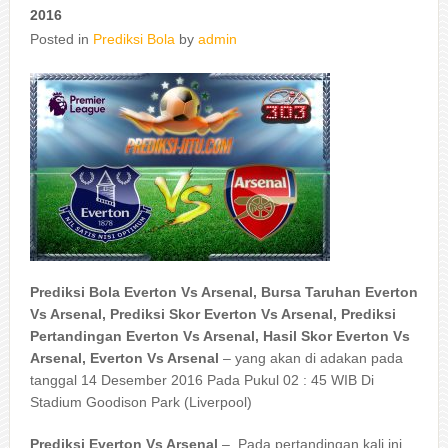
2016
Posted in
Prediksi Bola
by
admin
Prediksi Bola Everton Vs Arsenal, Bursa Taruhan Everton
Vs Arsenal, Prediksi Skor Everton Vs Arsenal, Prediksi
Pertandingan Everton Vs Arsenal, Hasil Skor Everton Vs
Arsenal, Everton Vs Arsenal
– yang akan di adakan pada
tanggal 14 Desember 2016 Pada Pukul 02 : 45 WIB Di
Stadium Goodison Park (Liverpool)
Prediksi Everton Vs Arsenal
– Pada pertandingan kali ini