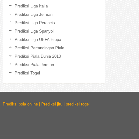
Prediksi Liga Italia
Prediksi Liga Jerman
Prediksi Liga Perancis
Prediksi Liga Spanyol
Prediksi Liga UEFA Eropa
Prediksi Pertandingan Piala
Prediksi Piala Dunia 2018
Prediksi Piala Jerman
Prediksi Togel
Prediksi bola online | Prediksi jitu | prediksi togel