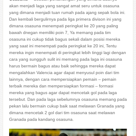
akan menjadi laga yang sangat amat seru untuk osasuna
yang dimana menjadi tuan rumah pada ajang sepak bola ini.
Dan kembali bergulirnya pada liga primera divison ini yang
dimana osasuna menempati peringkat ke 20 yang paling
bawah dnegan memiliki poin 7, Ya memang pada tim
osasuna ini cukup tidak bagus sekali dalam posisi mereka
yang saat ini menempati pada peringkat ke 20 ini, Tentu
mereka ingin menempati di peringkat lebih tinggi lagi dengan
cara yang sungguh sulit ini memang pada laga ini osasuna
harus bermain bagus atau baik sehingga mereka dapat
mengalahkan Valencia agar dapat menyusul poin dari tim
lainnya, dengan cara mempersiapkan pemain – pemain
terbaik mereka dan mempersiapkan formasi – formasi
mereka yang bagus agar dapat mencetak gol pada laga
tersebut. Dan pada laga sebelumnya osasuna memang pada
pekan lalu bermain cukup baik saat melawan Granada yang
dimana mencetak 2 gol dari tim osasuna saat melawan
Granada pada kandang osasuna.