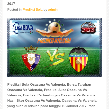
2017
Posted in
Prediksi Bola
by
admin
Prediksi Bola Osasuna Vs Valencia, Bursa Taruhan
Osasuna Vs Valencia, Prediksi Skor Osasuna Vs
Valencia, Prediksi Pertandingan Osasuna Vs Valencia,
Hasil Skor Osasuna Vs Valencia, Osasuna Vs Valencia
–
yang akan di adakan pada tanggal 10 Januari 2017 Pada