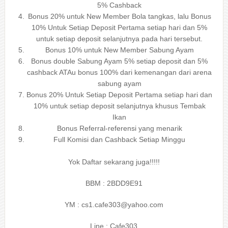
5% Cashback
Bonus 20% untuk New Member Bola tangkas, lalu Bonus
10% Untuk Setiap Deposit Pertama setiap hari dan 5%
untuk setiap deposit selanjutnya pada hari tersebut.
Bonus 10% untuk New Member Sabung Ayam
Bonus double Sabung Ayam 5% setiap deposit dan 5%
cashback ATAu bonus 100% dari kemenangan dari arena
sabung ayam
Bonus 20% Untuk Setiap Deposit Pertama setiap hari dan
10% untuk setiap deposit selanjutnya khusus Tembak
Ikan
Bonus Referral-referensi yang menarik
Full Komisi dan Cashback Setiap Minggu
Yok Daftar sekarang juga!!!!!
BBM : 2BDD9E91
YM :
cs1.cafe303@yahoo.com
Line : Cafe303