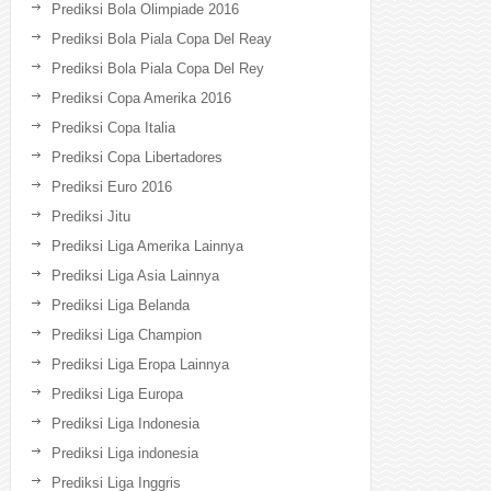
Prediksi Bola Olimpiade 2016
Prediksi Bola Piala Copa Del Reay
Prediksi Bola Piala Copa Del Rey
Prediksi Copa Amerika 2016
Prediksi Copa Italia
Prediksi Copa Libertadores
Prediksi Euro 2016
Prediksi Jitu
Prediksi Liga Amerika Lainnya
Prediksi Liga Asia Lainnya
Prediksi Liga Belanda
Prediksi Liga Champion
Prediksi Liga Eropa Lainnya
Prediksi Liga Europa
Prediksi Liga Indonesia
Prediksi Liga indonesia
Prediksi Liga Inggris