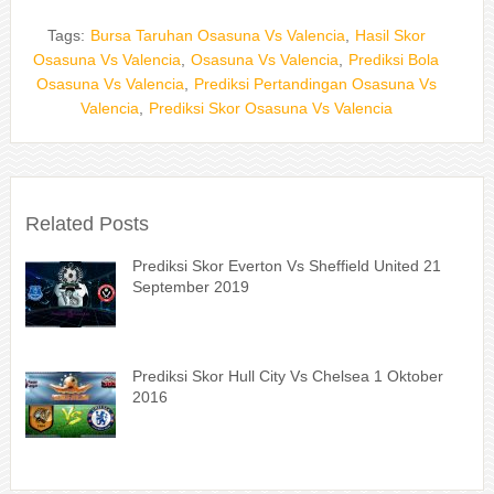
Tags:
Bursa Taruhan Osasuna Vs Valencia
,
Hasil Skor
Osasuna Vs Valencia
,
Osasuna Vs Valencia
,
Prediksi Bola
Osasuna Vs Valencia
,
Prediksi Pertandingan Osasuna Vs
Valencia
,
Prediksi Skor Osasuna Vs Valencia
Related Posts
Prediksi Skor Everton Vs Sheffield United 21
September 2019
Prediksi Skor Hull City Vs Chelsea 1 Oktober
2016