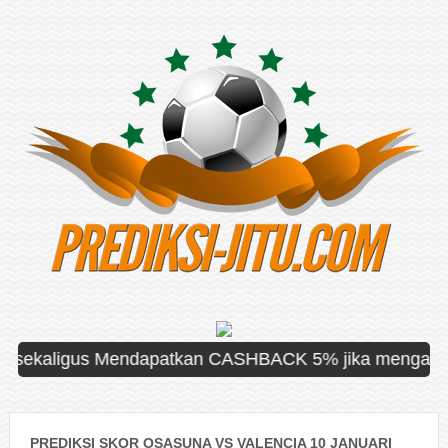
aligus Mendapatkan CASHBACK 5% jika mengalami kekala
PREDIKSI SKOR OSASUNA VS VALENCIA 10 JANUARI