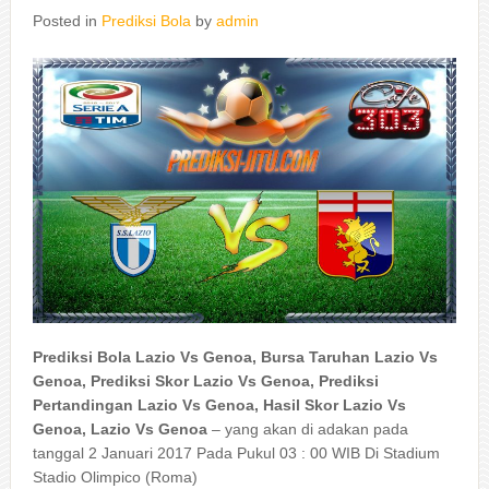
Posted in
Prediksi Bola
by
admin
Prediksi Bola Lazio Vs Genoa, Bursa Taruhan Lazio Vs
Genoa, Prediksi Skor Lazio Vs Genoa, Prediksi
Pertandingan Lazio Vs Genoa, Hasil Skor Lazio Vs
Genoa, Lazio Vs Genoa
– yang akan di adakan pada
tanggal 2 Januari 2017 Pada Pukul 03 : 00 WIB Di Stadium
Stadio Olimpico (Roma)