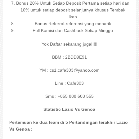
Bonus 20% Untuk Setiap Deposit Pertama setiap hari dan
10% untuk setiap deposit selanjutnya khusus Tembak
Ikan
Bonus Referral-referensi yang menarik
Full Komisi dan Cashback Setiap Minggu
Yok Daftar sekarang juga!!!!!
BBM : 2BDD9E91
YM :
cs1.cafe303@yahoo.com
Line : Cafe303
Sms : +855 888 603 555
Statistic Lazio Vs Genoa
Pertemuan ke dua team di 5 Pertandingan terakhir Lazio
Vs Genoa
: