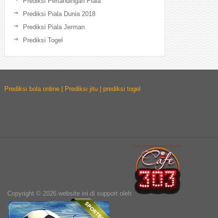
Prediksi Pertandingan Piala
Prediksi Piala Dunia 2018
Prediksi Piala Jerman
Prediksi Togel
Prediksi bola online | Prediksi jitu | prediksi togel
Copyright © 2026.website ini di support oleh