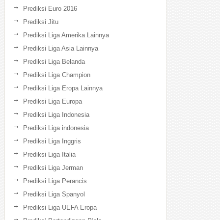
Prediksi Euro 2016
Prediksi Jitu
Prediksi Liga Amerika Lainnya
Prediksi Liga Asia Lainnya
Prediksi Liga Belanda
Prediksi Liga Champion
Prediksi Liga Eropa Lainnya
Prediksi Liga Europa
Prediksi Liga Indonesia
Prediksi Liga indonesia
Prediksi Liga Inggris
Prediksi Liga Italia
Prediksi Liga Jerman
Prediksi Liga Perancis
Prediksi Liga Spanyol
Prediksi Liga UEFA Eropa