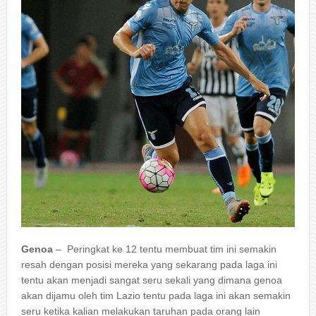
Genoa
– Peringkat ke 12 tentu membuat tim ini semakin
resah dengan posisi mereka yang sekarang pada laga ini
tentu akan menjadi sangat seru sekali yang dimana genoa
akan dijamu oleh tim Lazio tentu pada laga ini akan semakin
seru ketika kalian melakukan taruhan pada orang lain