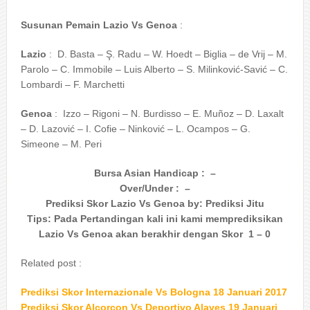
Susunan Pemain Lazio Vs Genoa
:
Lazio
: D. Basta – Ş. Radu – W. Hoedt – Biglia – de Vrij – M.
Parolo – C. Immobile – Luis Alberto – S. Milinković-Savić – C.
Lombardi – F. Marchetti
Genoa
: Izzo – Rigoni – N. Burdisso – E. Muñoz – D. Laxalt
– D. Lazović – I. Cofie – Ninković – L. Ocampos – G.
Simeone – M. Peri
Bursa Asian Handicap : –
Over/Under : –
Prediksi Skor Lazio Vs Genoa by: Prediksi Jitu
Tips: Pada Pertandingan kali ini kami memprediksikan
Lazio Vs Genoa akan berakhir dengan Skor 1 – 0
Related post :
Prediksi Skor Internazionale Vs Bologna 18 Januari 2017
Prediksi Skor Alcorcon Vs Deportivo Alaves 19 Januari