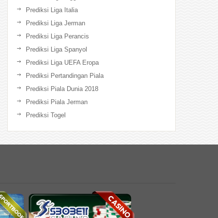
Prediksi Liga Italia
Prediksi Liga Jerman
Prediksi Liga Perancis
Prediksi Liga Spanyol
Prediksi Liga UEFA Eropa
Prediksi Pertandingan Piala
Prediksi Piala Dunia 2018
Prediksi Piala Jerman
Prediksi Togel