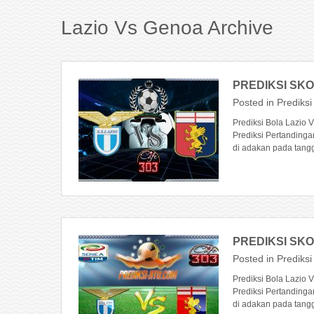
Lazio Vs Genoa Archive
PREDIKSI SKO
Posted in
Prediksi
Prediksi Bola Lazio 
Prediksi Pertandinga
di adakan pada tangg
PREDIKSI SKO
Posted in
Prediksi
Prediksi Bola Lazio 
Prediksi Pertandinga
di adakan pada tangg