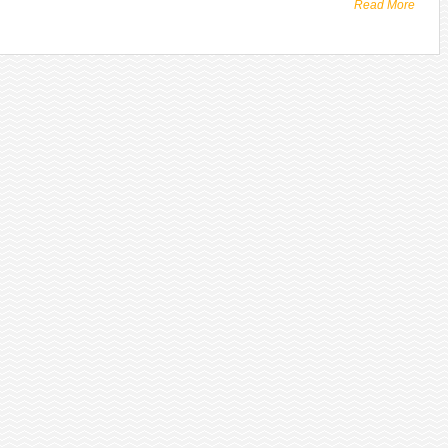
Read More