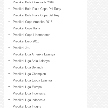
Prediksi Bola Olimpiade 2016
Prediksi Bola Piala Copa Del Reay
Prediksi Bola Piala Copa Del Rey
Prediksi Copa Amerika 2016
Prediksi Copa Italia
Prediksi Copa Libertadores
Prediksi Euro 2016
Prediksi Jitu
Prediksi Liga Amerika Lainnya
Prediksi Liga Asia Lainnya
Prediksi Liga Belanda
Prediksi Liga Champion
Prediksi Liga Eropa Lainnya
Prediksi Liga Europa
Prediksi Liga Indonesia
Prediksi Liga indonesia
Prediksi Liga Inggris