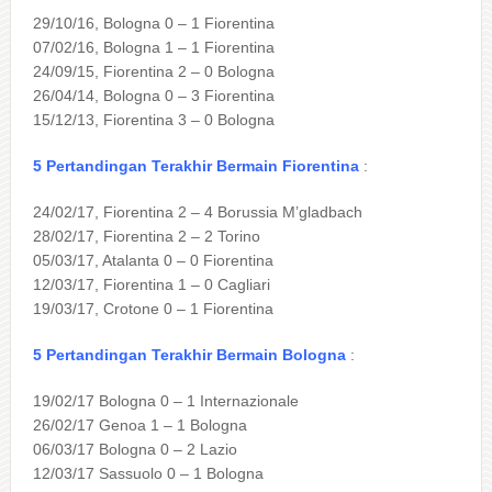
29/10/16, Bologna 0 – 1 Fiorentina
07/02/16, Bologna 1 – 1 Fiorentina
24/09/15, Fiorentina 2 – 0 Bologna
26/04/14, Bologna 0 – 3 Fiorentina
15/12/13, Fiorentina 3 – 0 Bologna
5 Pertandingan Terakhir Bermain Fiorentina
:
24/02/17, Fiorentina 2 – 4 Borussia M’gladbach
28/02/17, Fiorentina 2 – 2 Torino
05/03/17, Atalanta 0 – 0 Fiorentina
12/03/17, Fiorentina 1 – 0 Cagliari
19/03/17, Crotone 0 – 1 Fiorentina
5 Pertandingan Terakhir Bermain Bologna
:
19/02/17 Bologna 0 – 1 Internazionale
26/02/17 Genoa 1 – 1 Bologna
06/03/17 Bologna 0 – 2 Lazio
12/03/17 Sassuolo 0 – 1 Bologna