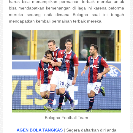
harus bisa menampilkan permainan terbaik mereka untuk
bisa mendapatkan kemenangan di laga ini karena peforma
mereka sedang naik dimana Bologna saat ini tengah
mendapatkan kembali permainan terbaik mereka.
Bologna Football Team
AGEN BOLA TANGKAS
| Segera daftarkan diri anda