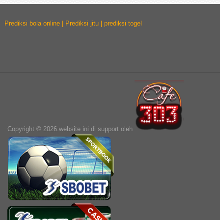
Prediksi bola online | Prediksi jitu | prediksi togel
Copyright © 2026.website ini di support oleh