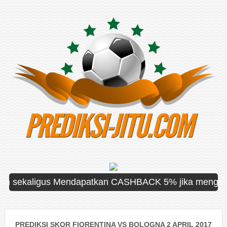
kaligus Mendapatkan CASHBACK 5% jika mengalami kekal
PREDIKSI SKOR FIORENTINA VS BOLOGNA 2 APRIL 2017