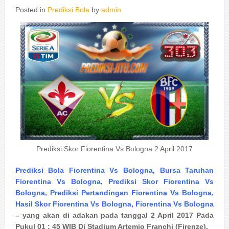
Posted in
Prediksi Bola
by
admin
Prediksi Skor Fiorentina Vs Bologna 2 April 2017
Prediksi Bola Fiorentina Vs Bologna, Bursa Taruhan
Fiorentina Vs Bologna, Prediksi Skor Fiorentina Vs
Bologna, Prediksi Pertandingan Fiorentina Vs Bologna,
Hasil Skor Fiorentina Vs Bologna, Fiorentina Vs Bologna
– yang akan di adakan pada tanggal 2 April 2017 Pada
Pukul 01 : 45 WIB Di Stadium Artemio Franchi (Firenze).