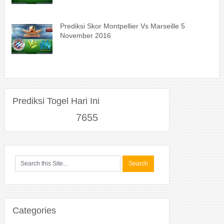
Prediksi Skor Montpellier Vs Marseille 5
November 2016
Prediksi Togel Hari Ini
7655
Categories