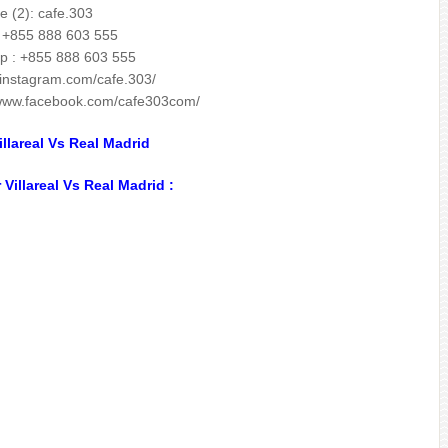
ne (2): cafe.303
 +855 888 603 555
p : +855 888 603 555
 instagram.com/cafe.303/
//www.facebook.com/cafe303com/
Villareal Vs Real Madrid
Villareal Vs Real Madrid :