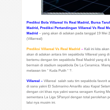
Prediksi Bola Villareal Vs Real Madrid, Bursa Taruh
Madrid, Prediksi Pertandingan Villareal Vs Real Mad
Madrid
– yang akan di adakan pada tanggal 19 Mei 2
(Villarreal)
Prediksi Villareal Vs Real Madrid
–
Kali ini kita ak
akan di adakan antara tim sepakbola Villareal yang d
bertemu dengan tim sepakbola Real Madrid yang di 
bermain di stadium sepakbola De La Ceramica. Mam
melawan tim “ Kuda Putih “ ?.
Villareal –
Villareal salah satu tim sepakbola favorit
di sana yakni El Submarino Amarillo atau Kapal Sela
dengan ciri khas nya yakni warna seragam Kuning Men
sementara La Liga SPanyol dengan total perolehan poin
lalui nya musim ini.