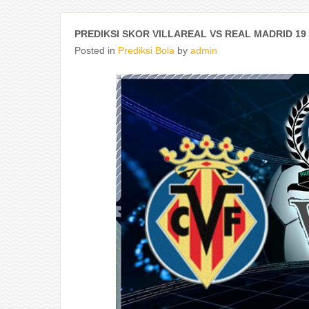
PREDIKSI SKOR VILLAREAL VS REAL MADRID 19 
Posted in
Prediksi Bola
by
admin