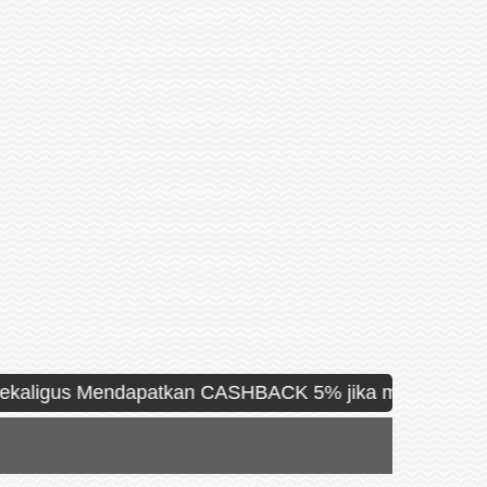
ndapatkan CASHBACK 5% jika mengalami kekalahan, Khus