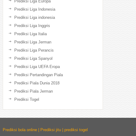
Prediksi Liga Europa
Prediksi Liga Indonesia
Prediksi Liga indonesia
Prediksi Liga Inggris
Prediksi Liga Italia
Prediksi Liga Jerman
Prediksi Liga Perancis
Prediksi Liga Spanyol
Prediksi Liga UEFA Eropa
Prediksi Pertandingan Piala
Prediksi Piala Dunia 2018
Prediksi Piala Jerman
Prediksi Togel
Prediksi bola online | Prediksi jitu | prediksi togel