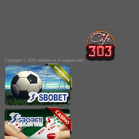
Copyright © 2026.website ini di support oleh