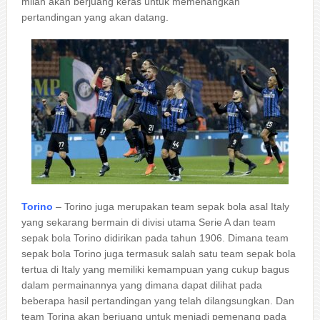
milan akan berjuang keras untuk memenangkan
pertandingan yang akan datang.
Torino
– Torino juga merupakan team sepak bola asal Italy
yang sekarang bermain di divisi utama Serie A dan team
sepak bola Torino didirikan pada tahun 1906. Dimana team
sepak bola Torino juga termasuk salah satu team sepak bola
tertua di Italy yang memiliki kemampuan yang cukup bagus
dalam permainannya yang dimana dapat dilihat pada
beberapa hasil pertandingan yang telah dilangsungkan. Dan
team Torina akan berjuang untuk menjadi pemenang pada