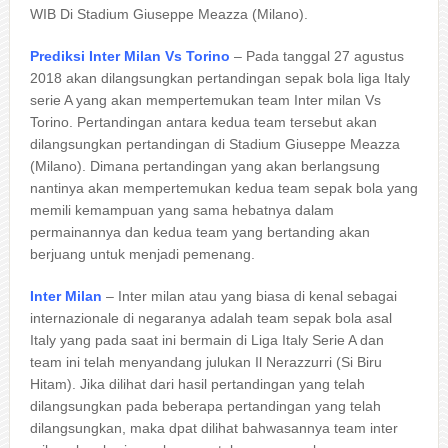
WIB Di Stadium Giuseppe Meazza (Milano).
Prediksi Inter Milan Vs Torino
– Pada tanggal 27 agustus
2018 akan dilangsungkan pertandingan sepak bola liga Italy
serie A yang akan mempertemukan team Inter milan Vs
Torino. Pertandingan antara kedua team tersebut akan
dilangsungkan pertandingan di Stadium Giuseppe Meazza
(Milano). Dimana pertandingan yang akan berlangsung
nantinya akan mempertemukan kedua team sepak bola yang
memili kemampuan yang sama hebatnya dalam
permainannya dan kedua team yang bertanding akan
berjuang untuk menjadi pemenang.
Inter Milan
– Inter milan atau yang biasa di kenal sebagai
internazionale di negaranya adalah team sepak bola asal
Italy yang pada saat ini bermain di Liga Italy Serie A dan
team ini telah menyandang julukan Il Nerazzurri (Si Biru
Hitam). Jika dilihat dari hasil pertandingan yang telah
dilangsungkan pada beberapa pertandingan yang telah
dilangsungkan, maka dpat dilihat bahwasannya team inter