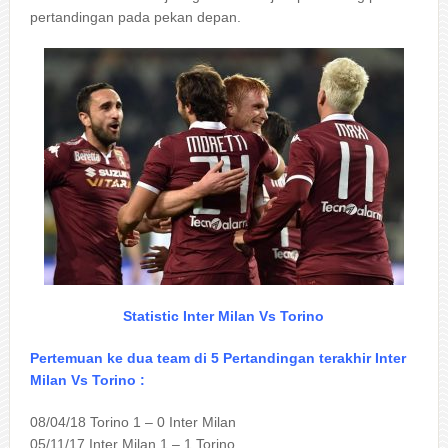
pertandingan pada pekan depan.
Statistic Inter Milan Vs Torino
Pertemuan ke dua team di 5 Pertandingan terakhir Inter
Milan Vs Torino :
08/04/18 Torino 1 – 0 Inter Milan
05/11/17 Inter Milan 1 – 1 Torino