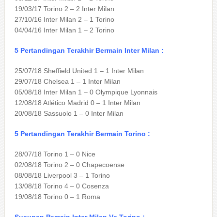
19/03/17 Torino 2 – 2 Inter Milan
27/10/16 Inter Milan 2 – 1 Torino
04/04/16 Inter Milan 1 – 2 Torino
5 Pertandingan Terakhir Bermain Inter Milan :
25/07/18 Sheffield United 1 – 1 Inter Milan
29/07/18 Chelsea 1 – 1 Inter Milan
05/08/18 Inter Milan 1 – 0 Olympique Lyonnais
12/08/18 Atlético Madrid 0 – 1 Inter Milan
20/08/18 Sassuolo 1 – 0 Inter Milan
5 Pertandingan Terakhir Bermain Torino :
28/07/18 Torino 1 – 0 Nice
02/08/18 Torino 2 – 0 Chapecoense
08/08/18 Liverpool 3 – 1 Torino
13/08/18 Torino 4 – 0 Cosenza
19/08/18 Torino 0 – 1 Roma
Susunan Pemain Inter Milan Vs Torino :