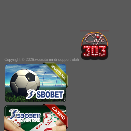
Copyright © 2026.website ini di support oleh