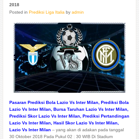
2018
Posted in
Prediksi Liga Italia
by
admin
Pasaran Prediksi Bola Lazio Vs Inter Milan, Prediksi Bola
Lazio Vs Inter Milan, Bursa Taruhan Lazio Vs Inter Milan,
Prediksi Skor Lazio Vs Inter Milan, Prediksi Pertandingan
Lazio Vs Inter Milan, Hasil Skor Lazio Vs Inter Milan,
Lazio Vs Inter Milan
– yang akan di adakan pada tanggal
30 Oktober 2018 Pada Pukul 02 : 30 WIB Di Stadium