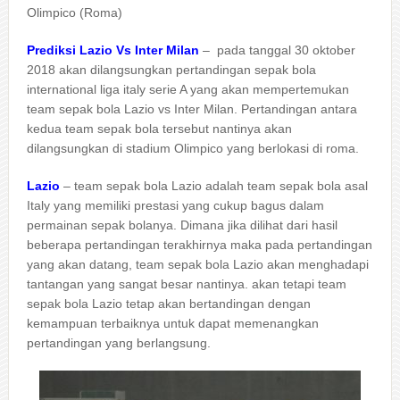
Olimpico (Roma)
Prediksi Lazio Vs Inter Milan
– pada tanggal 30 oktober
2018 akan dilangsungkan pertandingan sepak bola
international liga italy serie A yang akan mempertemukan
team sepak bola Lazio vs Inter Milan. Pertandingan antara
kedua team sepak bola tersebut nantinya akan
dilangsungkan di stadium Olimpico yang berlokasi di roma.
Lazio
– team sepak bola Lazio adalah team sepak bola asal
Italy yang memiliki prestasi yang cukup bagus dalam
permainan sepak bolanya. Dimana jika dilihat dari hasil
beberapa pertandingan terakhirnya maka pada pertandingan
yang akan datang, team sepak bola Lazio akan menghadapi
tantangan yang sangat besar nantinya. akan tetapi team
sepak bola Lazio tetap akan bertandingan dengan
kemampuan terbaiknya untuk dapat memenangkan
pertandingan yang berlangsung.