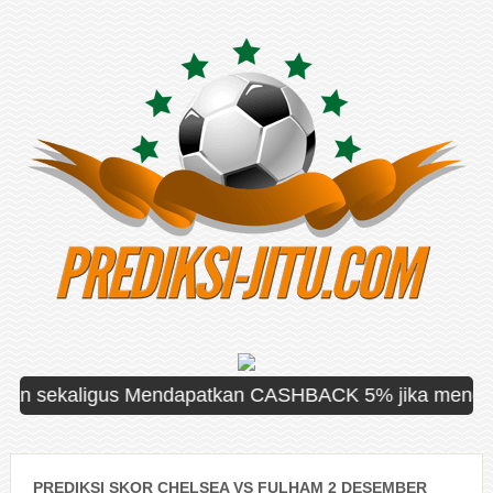
 sekaligus Mendapatkan CASHBACK 5% jika mengalami ke
PREDIKSI SKOR CHELSEA VS FULHAM 2 DESEMBER