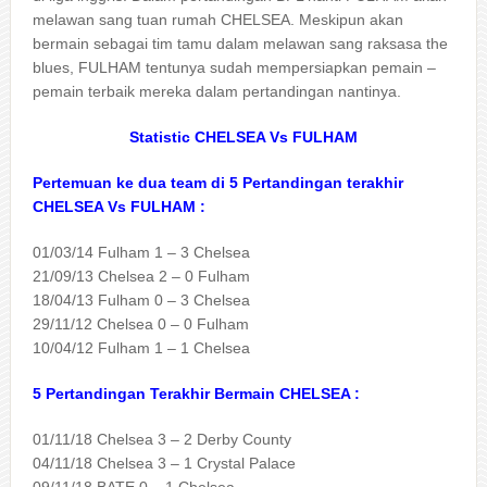
melawan sang tuan rumah CHELSEA. Meskipun akan
bermain sebagai tim tamu dalam melawan sang raksasa the
blues, FULHAM tentunya sudah mempersiapkan pemain –
pemain terbaik mereka dalam pertandingan nantinya.
Statistic CHELSEA Vs FULHAM
Pertemuan ke dua team di 5 Pertandingan terakhir
CHELSEA Vs FULHAM :
01/03/14 Fulham 1 – 3 Chelsea
21/09/13 Chelsea 2 – 0 Fulham
18/04/13 Fulham 0 – 3 Chelsea
29/11/12 Chelsea 0 – 0 Fulham
10/04/12 Fulham 1 – 1 Chelsea
5 Pertandingan Terakhir Bermain CHELSEA :
01/11/18 Chelsea 3 – 2 Derby County
04/11/18 Chelsea 3 – 1 Crystal Palace
09/11/18 BATE 0 – 1 Chelsea