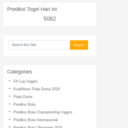
Prediksi Togel Hari Ini
5062
Categories
FA Cup Inggris
Kualifikasi Piala Dunia 2018
Piala Dunia
Prediksi Bola
Prediksi Bola Championship Inggris
Prediksi Bola Internasional
Prediksi Bola Olimpiade 2016