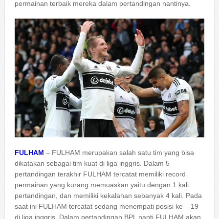
permainan terbaik mereka dalam pertandingan nantinya.
FULHAM
– FULHAM merupakan salah satu tim yang bisa
dikatakan sebagai tim kuat di liga inggris. Dalam 5
pertandingan terakhir FULHAM tercatat memiliki record
permainan yang kurang memuaskan yaitu dengan 1 kali
pertandingan, dan memiliki kekalahan sebanyak 4 kali. Pada
saat ini FULHAM tercatat sedang menempati posisi ke – 19
di liga inggris. Dalam pertandingan BPL nanti FULHAM akan