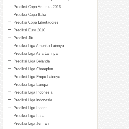
Prediksi Copa Amerika 2016
Prediksi Copa Italia
Prediksi Copa Libertadores
Prediksi Euro 2016
Prediksi Jitu
Prediksi Liga Amerika Lainnya
Prediksi Liga Asia Lainnya
Prediksi Liga Belanda
Prediksi Liga Champion
Prediksi Liga Eropa Lainnya
Prediksi Liga Europa
Prediksi Liga Indonesia
Prediksi Liga indonesia
Prediksi Liga Inggris
Prediksi Liga Italia
Prediksi Liga Jerman