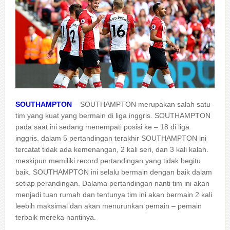
SOUTHAMPTON
– SOUTHAMPTON merupakan salah satu
tim yang kuat yang bermain di liga inggris. SOUTHAMPTON
pada saat ini sedang menempati posisi ke – 18 di liga
inggris. dalam 5 pertandingan terakhir SOUTHAMPTON ini
tercatat tidak ada kemenangan, 2 kali seri, dan 3 kali kalah.
meskipun memiliki record pertandingan yang tidak begitu
baik. SOUTHAMPTON ini selalu bermain dengan baik dalam
setiap perandingan. Dalama pertandingan nanti tim ini akan
menjadi tuan rumah dan tentunya tim ini akan bermain 2 kali
leebih maksimal dan akan menurunkan pemain – pemain
terbaik mereka nantinya.