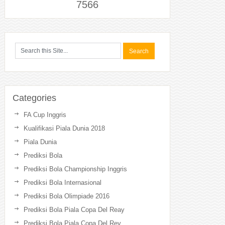
7566
Categories
FA Cup Inggris
Kualifikasi Piala Dunia 2018
Piala Dunia
Prediksi Bola
Prediksi Bola Championship Inggris
Prediksi Bola Internasional
Prediksi Bola Olimpiade 2016
Prediksi Bola Piala Copa Del Reay
Prediksi Bola Piala Copa Del Rey