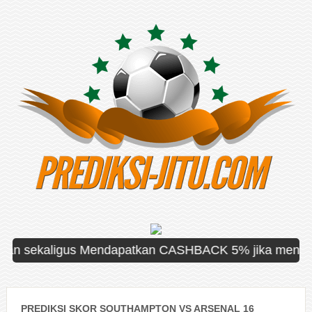
sekaligus Mendapatkan CASHBACK 5% jika mengalami kek
PREDIKSI SKOR SOUTHAMPTON VS ARSENAL 16