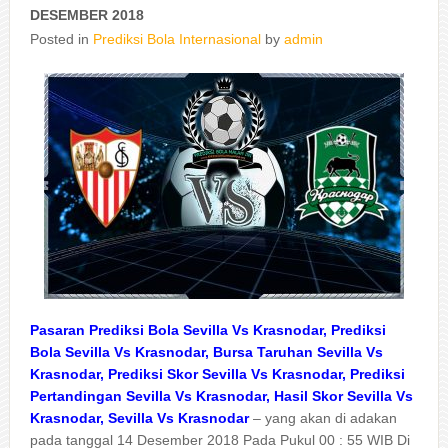
DESEMBER 2018
Posted in
Prediksi Bola Internasional
by
admin
Pasaran Prediksi Bola Sevilla Vs Krasnodar, Prediksi
Bola Sevilla Vs Krasnodar, Bursa Taruhan Sevilla Vs
Krasnodar, Prediksi Skor Sevilla Vs Krasnodar, Prediksi
Pertandingan Sevilla Vs Krasnodar, Hasil Skor Sevilla Vs
Krasnodar, Sevilla Vs Krasnodar
– yang akan di adakan
pada tanggal 14 Desember 2018 Pada Pukul 00 : 55 WIB Di