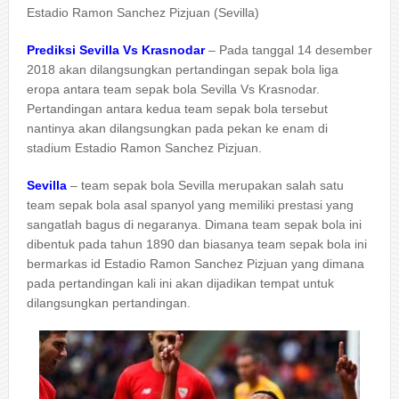
Estadio Ramon Sanchez Pizjuan (Sevilla)
Prediksi Sevilla Vs Krasnodar
– Pada tanggal 14 desember
2018 akan dilangsungkan pertandingan sepak bola liga
eropa antara team sepak bola Sevilla Vs Krasnodar.
Pertandingan antara kedua team sepak bola tersebut
nantinya akan dilangsungkan pada pekan ke enam di
stadium Estadio Ramon Sanchez Pizjuan.
Sevilla
– team sepak bola Sevilla merupakan salah satu
team sepak bola asal spanyol yang memiliki prestasi yang
sangatlah bagus di negaranya. Dimana team sepak bola ini
dibentuk pada tahun 1890 dan biasanya team sepak bola ini
bermarkas id Estadio Ramon Sanchez Pizjuan yang dimana
pada pertandingan kali ini akan dijadikan tempat untuk
dilangsungkan pertandingan.