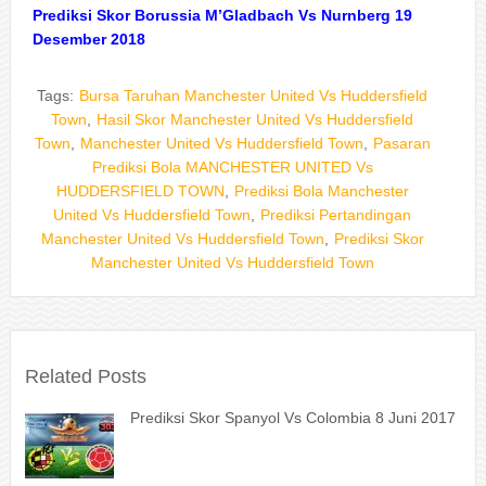
Prediksi Skor Borussia M’Gladbach Vs Nurnberg 19
Desember 2018
Tags:
Bursa Taruhan Manchester United Vs Huddersfield
Town
,
Hasil Skor Manchester United Vs Huddersfield
Town
,
Manchester United Vs Huddersfield Town
,
Pasaran
Prediksi Bola MANCHESTER UNITED Vs
HUDDERSFIELD TOWN
,
Prediksi Bola Manchester
United Vs Huddersfield Town
,
Prediksi Pertandingan
Manchester United Vs Huddersfield Town
,
Prediksi Skor
Manchester United Vs Huddersfield Town
Related Posts
Prediksi Skor Spanyol Vs Colombia 8 Juni 2017