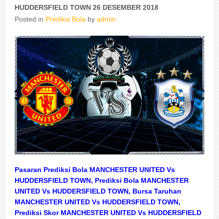
HUDDERSFIELD TOWN 26 DESEMBER 2018
Posted in
Prediksi Bola
by
admin
Pasaran Prediksi Bola MANCHESTER UNITED Vs
HUDDERSFIELD TOWN, Prediksi Bola MANCHESTER
UNITED Vs HUDDERSFIELD TOWN, Bursa Taruhan
MANCHESTER UNITED Vs HUDDERSFIELD TOWN,
Prediksi Skor MANCHESTER UNITED Vs HUDDERSFIELD