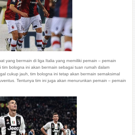
 yang bermain di liga Italia yang memiliki pemain – pemain
ti tim bologna ini akan bermain sebagai tuan rumah dalam
al cukup jauh, tim bologna ini tetap akan bermain semaksimal
uventus. Tentunya tim ini juga akan menurunkan pemain – pemain