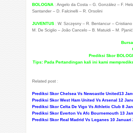
BOLOGNA
: Angelo da Costa – G. González – F. Helan
Santander – D. Falcinelli – R. Orsolini
JUVENTUS
: W. Szczęsny – R. Bentancur – Cristiano
M. De Sciglio – João Cancelo – B. Matuidi – M. Pjanić
Bursa
Prediksi Skor BOLO
Tips: Pada Pertandingan kali ini kami mempred
Related post :
Prediksi Skor Chelsea Vs Newcastle United13 Jan
Prediksi Skor West Ham United Vs Arsenal 12 Jan
Prediksi Skor Celta De Vigo Vs Athletic Club 8 Ja
Prediksi Skor Everton Vs Afc Bournemouth 13 Jan
Prediksi Skor Real Madrid Vs Leganes 10 Januari