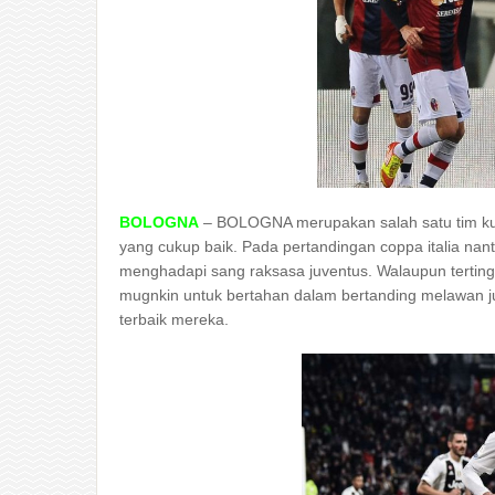
BOLOGNA
– BOLOGNA merupakan salah satu tim kuat
yang cukup baik. Pada pertandingan coppa italia nan
menghadapi sang raksasa juventus. Walaupun tertingg
mugnkin untuk bertahan dalam bertanding melawan j
terbaik mereka.