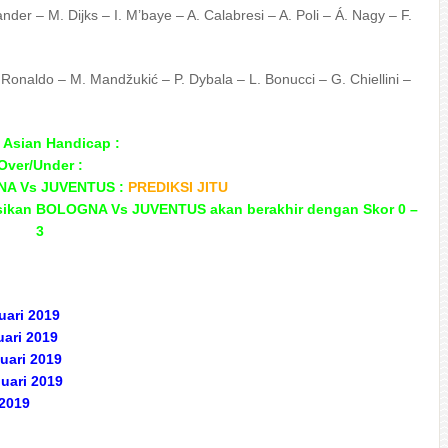
der – M. Dijks – I. M’baye – A. Calabresi – A. Poli – Á. Nagy – F.
 Ronaldo – M. Mandžukić – P. Dybala – L. Bonucci – G. Chiellini –
 Asian Handicap :
Over/Under :
GNA Vs JUVENTUS :
PREDIKSI JITU
iksikan BOLOGNA Vs JUVENTUS akan berakhir dengan Skor 0 –
3
uari 2019
uari 2019
nuari 2019
uari 2019
 2019