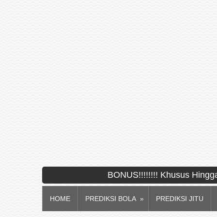
BONUS!!!!!!!! Khusus Hingga akhir b
»
HOME
PREDIKSI BOLA
PREDIKSI JITU