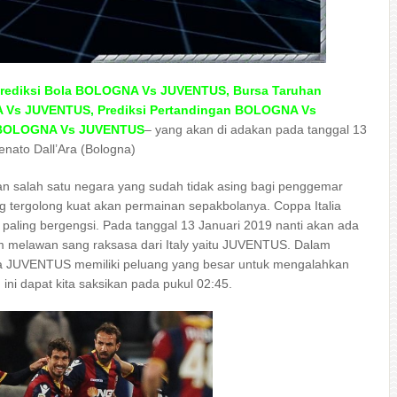
rediksi Bola BOLOGNA Vs JUVENTUS, Bursa Taruhan
 Vs JUVENTUS, Prediksi Pertandingan BOLOGNA Vs
 BOLOGNA Vs JUVENTUS
– yang akan di adakan pada tanggal 13
enato Dall’Ara (Bologna)
an salah satu negara yang sudah tidak asing bagi penggemar
ng tergolong kuat akan permainan sepakbolanya. Coppa Italia
g paling bergengsi. Pada tanggal 13 Januari 2019 nanti akan ada
 melawan sang raksasa dari Italy yaitu JUVENTUS. Dalam
ana JUVENTUS memiliki peluang yang besar untuk mengalahkan
i dapat kita saksikan pada pukul 02:45.