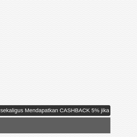
us Mendapatkan CASHBACK 5% jika mengalami kekalahan,