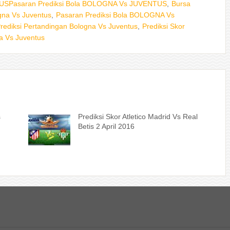
SPasaran Prediksi Bola BOLOGNA Vs JUVENTUS
,
Bursa
gna Vs Juventus
,
Pasaran Prediksi Bola BOLOGNA Vs
rediksi Pertandingan Bologna Vs Juventus
,
Prediksi Skor
a Vs Juventus
s
Prediksi Skor Atletico Madrid Vs Real
Betis 2 April 2016