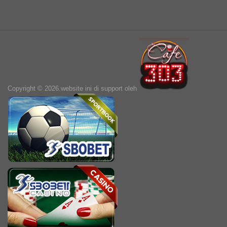
Copyright © 2026.website ini di support oleh