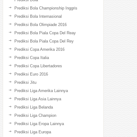
Prediksi Bola Championship Inggris
Prediksi Bola Internasional
Prediksi Bola Olimpiade 2016
Prediksi Bola Piala Copa Del Reay
Prediksi Bola Piala Copa Del Rey
Prediksi Copa Amerika 2016
Prediksi Copa Italia
Prediksi Copa Libertadores
Prediksi Euro 2016
Prediksi Jitu
Prediksi Liga Amerika Lainnya
Prediksi Liga Asia Lainnya
Prediksi Liga Belanda
Prediksi Liga Champion
Prediksi Liga Eropa Lainnya
Prediksi Liga Europa