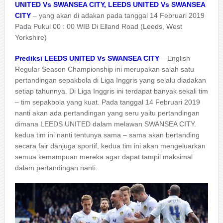
UNITED Vs SWANSEA CITY, LEEDS UNITED Vs SWANSEA
CITY
– yang akan di adakan pada tanggal 14 Februari 2019
Pada Pukul 00 : 00 WIB Di Elland Road (Leeds, West
Yorkshire)
Prediksi LEEDS UNITED Vs SWANSEA CITY
– English
Regular Season Championship ini merupakan salah satu
pertandingan sepakbola di Liga Inggris yang selalu diadakan
setiap tahunnya. Di Liga Inggris ini terdapat banyak sekali tim
– tim sepakbola yang kuat. Pada tanggal 14 Februari 2019
nanti akan ada pertandingan yang seru yaitu pertandingan
dimana LEEDS UNITED dalam melawan SWANSEA CITY.
kedua tim ini nanti tentunya sama – sama akan bertanding
secara fair danjuga sportif, kedua tim ini akan mengeluarkan
semua kemampuan mereka agar dapat tampil maksimal
dalam pertandingan nanti.