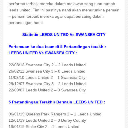
performa terbaik mereka dalam melawan sang tuan rumah
leeds united. Tim ini pastinya nanti akan menurunkna pemain
– pemain terbaik mereka agar dapat bersaing dalam
pertandingan nanti.
Statistic LEEDS UNITED Vs SWANSEA CITY
Pertemuan ke dua team di 5 Pertandingan terakhir
LEEDS UNITED Vs SWANSEA CITY :
22/08/18 Swansea City 2 – 2 Leeds United
26/02/11 Swansea City 3 – 0 Leeds United
11/09/10 Leeds United 2 – 1 Swansea City
29/12/07 Swansea City 3 – 2 Leeds United
22/09/07 Leeds United 2 – 0 Swansea City
5 Pertandingan Terakhir Bermain LEEDS UNITED :
06/01/19 Queens Park Rangers 2 – 1 Leeds United
12/01/19 Leeds United 2 – 0 Derby County
19/01/19 Stoke City 2 – 1 Leeds United