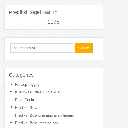
Prediksi Togel Hari Ini
1198
Categories
FA Cup Inggris
Kualifikasi Piala Dunia 2018
Piala Dunia
Prediksi Bola
Prediksi Bola Championship Inggris
Prediksi Bola Internasional