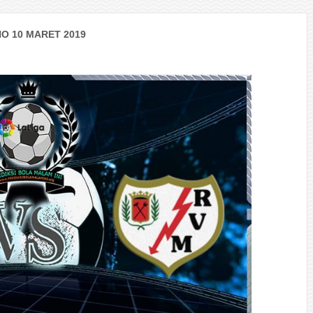
O 10 MARET 2019