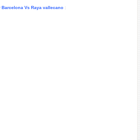
r Barcelona Vs Raya vallecano
: