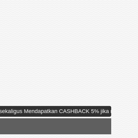
 Mendapatkan CASHBACK 5% jika mengalami kekalahan, K