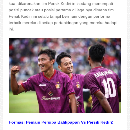
kuat dikarenakan tim Persik Kediri in isedang menempati
posisi puncak atau posisi pertama di laga nya dimana tim
Persik Kediri ini selalu tampil bermain dengan performa
terbaik mereka di setiap pertanidngan yang mereka hadapi
ini.
Formasi Pemain Persiba Balikpapan Vs Persik Kediri: