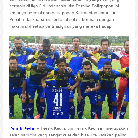
bermain di liga 2 di indonesia. tim Persiba Balikpapan ini
tentunya berasal dari balik papan Kalimantan timur. Tim
Persiba Balikpapanini terkenal selalu bermain dengan
maksimal disetiap pertnaidgnan yang mereka hadapi.
Persik Kediri
– Persik Kediri, tim Persik Kediri ini merupakan
salah satu tim yang sangat kuat dan bisa kita katakan paling