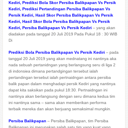
Kediri, Prediksi Bola Skor Persiba Balikpapan Vs Persik
Kediri, Prediksi Pertandingan Persiba Balikpapan Vs
Persik Kediri, Hasil Skor Persiba Balikpapan Vs Persik
Kediri, Hasil Skor Bola Persiba Balikpapan Vs Persik
Kediri, Persiba Balikpapan Vs Persik Kediri
– yang akan
diadakan pada tanggal 20 Juli 2019 Pada Pukul 18 : 30 WIB
Di
Prediksi Bola Persiba Balikpapan Vs Persik Kediri
– pada
tanggal 20 Juli 2019 yang akan mednatang ini nantinya aka
nada sebuah pertanidngan yang berlangsung seru di liga 2
di indonsiea dimana pertandgingan tersebut ialah
pertandingan tersebut ialah pertnaidngan antara persiba
balik papan dalam menghadapi persik Kediri yang nantinya
dapat kita saksikan pada pukul 18:30. Pertnaidngan ini
nantinya akan berlangsung dengan seru dimana kedua tim
ini nantinya sama – sama akan memberikan performa
terbaik mereka dan akan berjuang semaksimal mungkin.
Persiba Balikpapan
– Persiba Balikpapan, tim Persiba
Balikpapan ini merupakan salah satu tim yang kuat yang