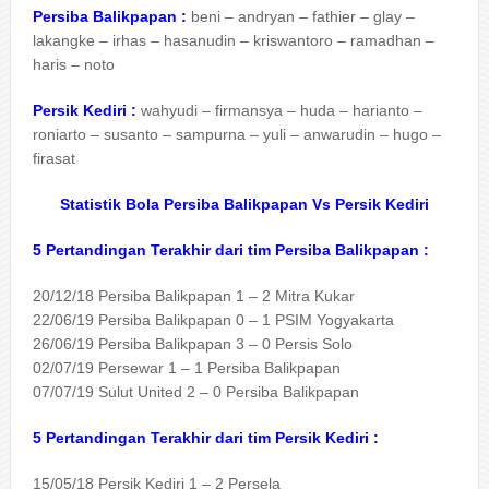
Persiba Balikpapan :
beni – andryan – fathier – glay –
lakangke – irhas – hasanudin – kriswantoro – ramadhan –
haris – noto
Persik Kediri :
wahyudi – firmansya – huda – harianto –
roniarto – susanto – sampurna – yuli – anwarudin – hugo –
firasat
Statistik Bola Persiba Balikpapan Vs Persik Kediri
5 Pertandingan Terakhir dari tim Persiba Balikpapan :
20/12/18 Persiba Balikpapan 1 – 2 Mitra Kukar
22/06/19 Persiba Balikpapan 0 – 1 PSIM Yogyakarta
26/06/19 Persiba Balikpapan 3 – 0 Persis Solo
02/07/19 Persewar 1 – 1 Persiba Balikpapan
07/07/19 Sulut United 2 – 0 Persiba Balikpapan
5 Pertandingan Terakhir dari tim Persik Kediri :
15/05/18 Persik Kediri 1 – 2 Persela