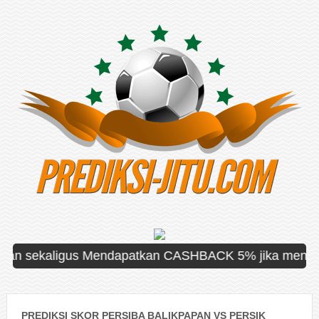
sekaligus Mendapatkan CASHBACK 5% jika mengalami kek
PREDIKSI SKOR PERSIBA BALIKPAPAN VS PERSIK