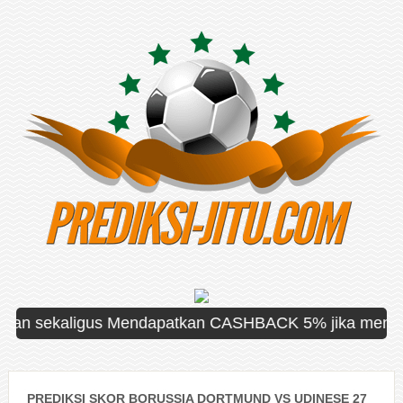
sekaligus Mendapatkan CASHBACK 5% jika mengalami kek
PREDIKSI SKOR BORUSSIA DORTMUND VS UDINESE 27