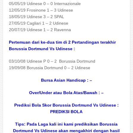
05/05/19 Udinese 0 – 0 Internazionale
12/05/19 Frosinone 1 – 3 Udinese
18/05/19 Udinese 3 – 2 SPAL
27/05/19 Cagliari 1 – 2 Udinese
20/07/19 Udinese 1 – 2 Ravenna
Pertemuan dari ke-dua tim di 2 Pertandingan terakhir
Borussia Dortmund Vs Udinese :
03/10/08 Udinese P 0 – 2 Borussia Dortmund
19/09/08 Borussia Dortmund 0 – 2 Udinese
Bursa Asian Handicap : –
Over/Under atau Bola Atas/Bawah : –
Prediksi Bola Skor Borussia Dortmund Vs Udinese :
PREDIKSI BOLA
Tips: Pada Laga kali ini kami prediksikan Borussia
Dortmund Vs Udinese akan mengakhiri dengan hasil