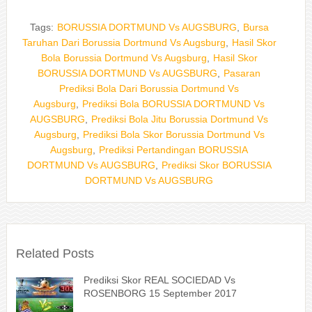
Tags:
BORUSSIA DORTMUND Vs AUGSBURG
,
Bursa
Taruhan Dari Borussia Dortmund Vs Augsburg
,
Hasil Skor
Bola Borussia Dortmund Vs Augsburg
,
Hasil Skor
BORUSSIA DORTMUND Vs AUGSBURG
,
Pasaran
Prediksi Bola Dari Borussia Dortmund Vs
Augsburg
,
Prediksi Bola BORUSSIA DORTMUND Vs
AUGSBURG
,
Prediksi Bola Jitu Borussia Dortmund Vs
Augsburg
,
Prediksi Bola Skor Borussia Dortmund Vs
Augsburg
,
Prediksi Pertandingan BORUSSIA
DORTMUND Vs AUGSBURG
,
Prediksi Skor BORUSSIA
DORTMUND Vs AUGSBURG
Related Posts
Prediksi Skor REAL SOCIEDAD Vs
ROSENBORG 15 September 2017