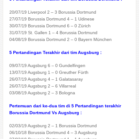
20/07/19 Liverpool 2 – 3 Borussia Dortmund
27/07/19 Borussia Dortmund 4 – 1 Udinese
30/07/19 Borussia Dortmund 6 – 0 Zürich
31/07/19 St. Gallen 1 – 4 Borussia Dortmund
04/08/19 Borussia Dortmund 2 – 0 Bayern München
5 Pertandingan Terakhir dari tim Augsburg :
09/07/19 Augsburg 6 – 0 Gundelfingen
13/07/19 Augsburg 1 – 0 Greuther Fürth
26/07/19 Augsburg 4 – 1 Galatasaray
26/07/19 Augsburg 2 – 6 Villarreal
03/08/19 Augsburg 2 – 3 Bologna
Pertemuan dari ke-dua tim di 5 Pertandingan terakhir
Borussia Dortmund Vs Augsburg :
02/03/19 Augsburg 2 – 1 Borussia Dortmund
06/10/18 Borussia Dortmund 4 – 3 Augsburg