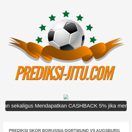
sekaligus Mendapatkan CASHBACK 5% jika mengalami kek
PREDIKSI SKOR BORUSSIA DORTMUND VS AUGSBURG