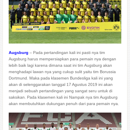
Augsburg
– Pada pertandingan kali ini pasti nya tim
Augsburg harus mempersiapkan para pemain nya dengan
lebih baik lagi karena dimana saat ini tim Augsburg akan
menghadapi lawan nya yang cukup sulit yaitu tim Borussia
Dortmund. Maka pada klasemen Bundesliga kali ini yang
akan di selenggarakan tanggal 17 Agustus 2019 ini akan
menjadi sebuah pertandingan yang sangat seru untuk di
saksikan. Pada klasemen kali ini Nampak nya tim Augsburg
akan membutuhkan dukungan penuh dari para pemain nya.