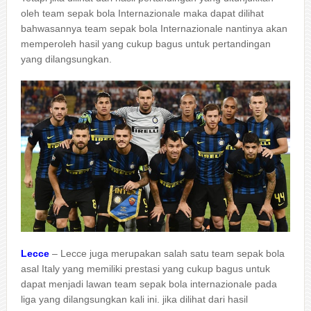
oleh team sepak bola Internazionale maka dapat dilihat
bahwasannya team sepak bola Internazionale nantinya akan
memperoleh hasil yang cukup bagus untuk pertandingan
yang dilangsungkan.
Lecce
– Lecce juga merupakan salah satu team sepak bola
asal Italy yang memiliki prestasi yang cukup bagus untuk
dapat menjadi lawan team sepak bola internazionale pada
liga yang dilangsungkan kali ini. jika dilihat dari hasil