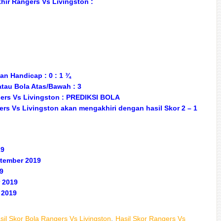
khir Rangers Vs Livingston :
an Handicap : 0 : 1 ¾
atau Bola Atas/Bawah : 3
ers Vs Livingston :
PREDIKSI BOLA
gers Vs Livingston akan mengakhiri dengan hasil Skor 2 – 1
19
ptember 2019
9
 2019
 2019
sil Skor Bola Rangers Vs Livingston
,
Hasil Skor Rangers Vs