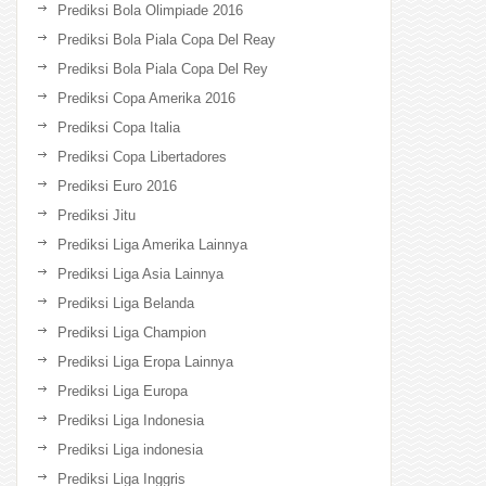
Prediksi Bola Olimpiade 2016
Prediksi Bola Piala Copa Del Reay
Prediksi Bola Piala Copa Del Rey
Prediksi Copa Amerika 2016
Prediksi Copa Italia
Prediksi Copa Libertadores
Prediksi Euro 2016
Prediksi Jitu
Prediksi Liga Amerika Lainnya
Prediksi Liga Asia Lainnya
Prediksi Liga Belanda
Prediksi Liga Champion
Prediksi Liga Eropa Lainnya
Prediksi Liga Europa
Prediksi Liga Indonesia
Prediksi Liga indonesia
Prediksi Liga Inggris