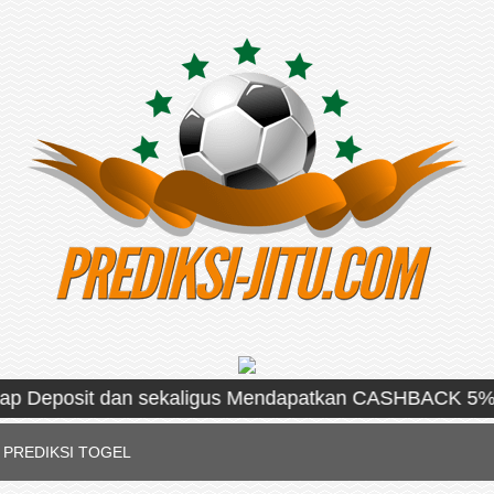
 dan sekaligus Mendapatkan CASHBACK 5% jika mengalam
PREDIKSI TOGEL