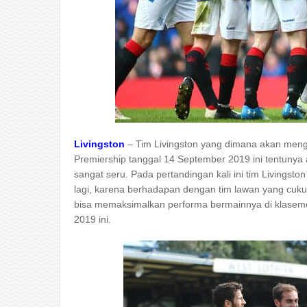
Livingston
– Tim Livingston yang dimana akan meng
Premiership tanggal 14 September 2019 ini tentunya
sangat seru. Pada pertandingan kali ini tim Livingst
lagi, karena berhadapan dengan tim lawan yang cukup 
bisa memaksimalkan performa bermainnya di klasem
2019 ini.