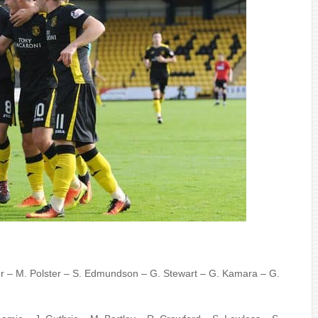
er – M. Polster – S. Edmundson – G. Stewart – G. Kamara – G.