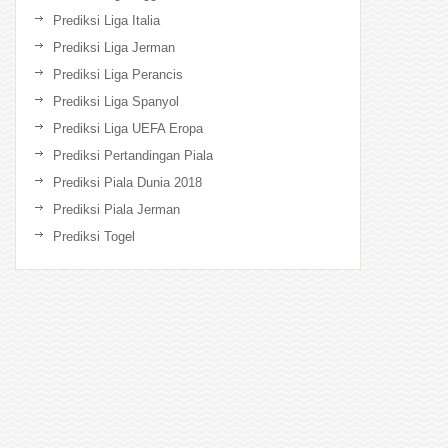
Prediksi Liga Italia
Prediksi Liga Jerman
Prediksi Liga Perancis
Prediksi Liga Spanyol
Prediksi Liga UEFA Eropa
Prediksi Pertandingan Piala
Prediksi Piala Dunia 2018
Prediksi Piala Jerman
Prediksi Togel