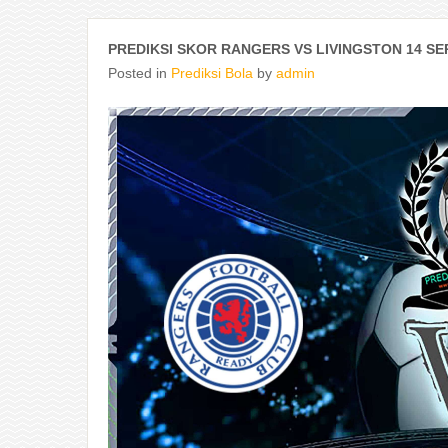
PREDIKSI SKOR RANGERS VS LIVINGSTON 14 S
Posted in
Prediksi Bola
by
admin