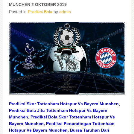
MUNCHEN 2 OKTOBER 2019
Posted in
Prediksi Bola
by
admin
Prediksi Skor Tottenham Hotspur Vs Bayern Munchen,
Prediksi Bola Jitu Tottenham Hotspur Vs Bayern
Munchen, Prediksi Bola Skor Tottenham Hotspur Vs
Bayern Munchen, Prediksi Pertandingan Tottenham
Hotspur Vs Bayern Munchen, Bursa Taruhan Dari