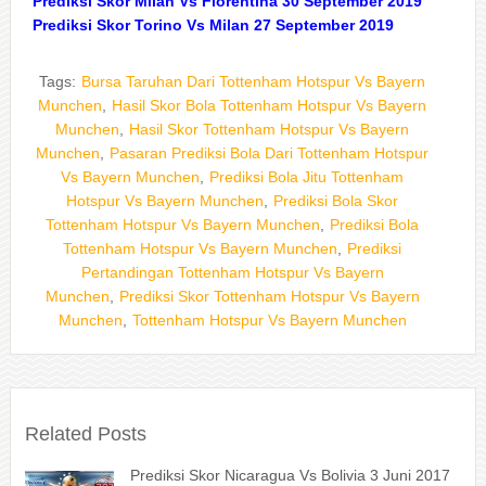
Prediksi Skor Milan Vs Fiorentina 30 September 2019
Prediksi Skor Torino Vs Milan 27 September 2019
Tags:
Bursa Taruhan Dari Tottenham Hotspur Vs Bayern
Munchen
,
Hasil Skor Bola Tottenham Hotspur Vs Bayern
Munchen
,
Hasil Skor Tottenham Hotspur Vs Bayern
Munchen
,
Pasaran Prediksi Bola Dari Tottenham Hotspur
Vs Bayern Munchen
,
Prediksi Bola Jitu Tottenham
Hotspur Vs Bayern Munchen
,
Prediksi Bola Skor
Tottenham Hotspur Vs Bayern Munchen
,
Prediksi Bola
Tottenham Hotspur Vs Bayern Munchen
,
Prediksi
Pertandingan Tottenham Hotspur Vs Bayern
Munchen
,
Prediksi Skor Tottenham Hotspur Vs Bayern
Munchen
,
Tottenham Hotspur Vs Bayern Munchen
Related Posts
Prediksi Skor Nicaragua Vs Bolivia 3 Juni 2017