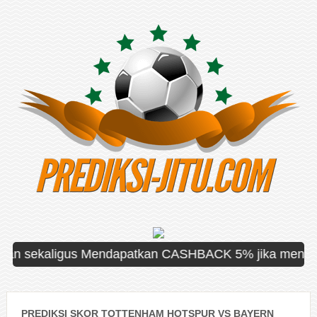
ekaligus Mendapatkan CASHBACK 5% jika mengalami keka
PREDIKSI SKOR TOTTENHAM HOTSPUR VS BAYERN