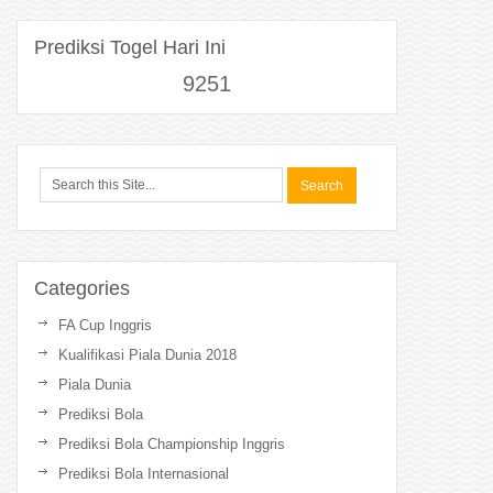
Prediksi Togel Hari Ini
9251
Categories
FA Cup Inggris
Kualifikasi Piala Dunia 2018
Piala Dunia
Prediksi Bola
Prediksi Bola Championship Inggris
Prediksi Bola Internasional