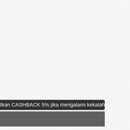
ACK 5% jika mengalami kekalahan, Khusus Game Sabung A