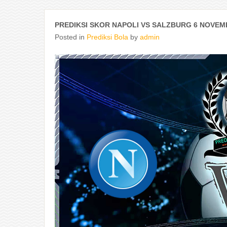
PREDIKSI SKOR NAPOLI VS SALZBURG 6 NOVEM
Posted in
Prediksi Bola
by
admin