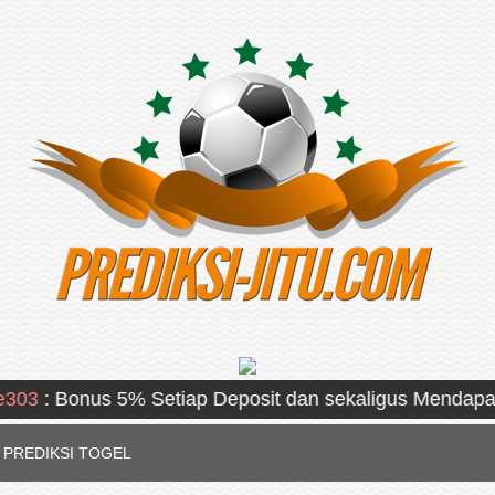
us 5% Setiap Deposit dan sekaligus Mendapatkan CASHB
PREDIKSI TOGEL