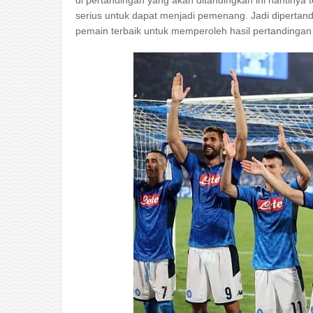
di pertandingan yang akan ditandingkan ini nantiny
serius untuk dapat menjadi pemenang. Jadi dipertan
pemain terbaik untuk memperoleh hasil pertandingan