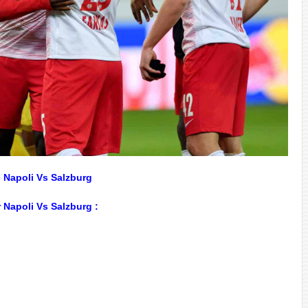
c Napoli Vs Salzburg
r Napoli Vs Salzburg :