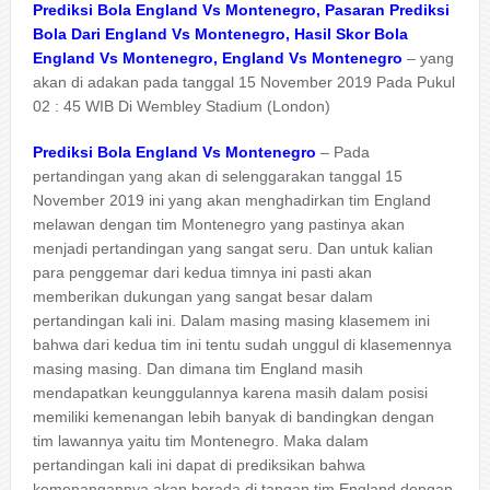
Prediksi Bola England Vs Montenegro, Pasaran Prediksi
Bola Dari England Vs Montenegro, Hasil Skor Bola
England Vs Montenegro, England Vs Montenegro
– yang
akan di adakan pada tanggal 15 November 2019 Pada Pukul
02 : 45 WIB Di Wembley Stadium (London)
Prediksi Bola England Vs Montenegro
– Pada
pertandingan yang akan di selenggarakan tanggal 15
November 2019 ini yang akan menghadirkan tim England
melawan dengan tim Montenegro yang pastinya akan
menjadi pertandingan yang sangat seru. Dan untuk kalian
para penggemar dari kedua timnya ini pasti akan
memberikan dukungan yang sangat besar dalam
pertandingan kali ini. Dalam masing masing klasemem ini
bahwa dari kedua tim ini tentu sudah unggul di klasemennya
masing masing. Dan dimana tim England masih
mendapatkan keunggulannya karena masih dalam posisi
memiliki kemenangan lebih banyak di bandingkan dengan
tim lawannya yaitu tim Montenegro. Maka dalam
pertandingan kali ini dapat di prediksikan bahwa
kemenangannya akan berada di tangan tim England dengan