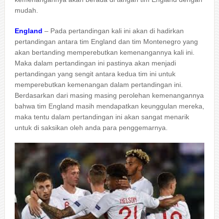
mudah.
England
– Pada pertandingan kali ini akan di hadirkan
pertandingan antara tim England dan tim Montenegro yang
akan bertanding memperebutkan kemenangannya kali ini.
Maka dalam pertandingan ini pastinya akan menjadi
pertandingan yang sengit antara kedua tim ini untuk
memperebutkan kemenangan dalam pertandingan ini.
Berdasarkan dari masing masing perolehan kemenangannya
bahwa tim England masih mendapatkan keunggulan mereka,
maka tentu dalam pertandingan ini akan sangat menarik
untuk di saksikan oleh anda para penggemarnya.