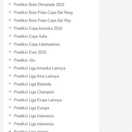
Prediksi Bola Olimpiade 2016
Prediksi Bola Piala Copa Del Reay
Prediksi Bola Piala Copa Del Rey
Prediksi Copa Amerika 2016
Prediksi Copa Italia
Prediksi Copa Libertadores
Prediksi Euro 2016
Prediksi Jitu
Prediksi Liga Amerika Lainnya
Prediksi Liga Asia Lainnya
Prediksi Liga Belanda
Prediksi Liga Champion
Prediksi Liga Eropa Lainnya
Prediksi Liga Europa
Prediksi Liga Indonesia
Prediksi Liga indonesia
Prediksi Liga Inggris