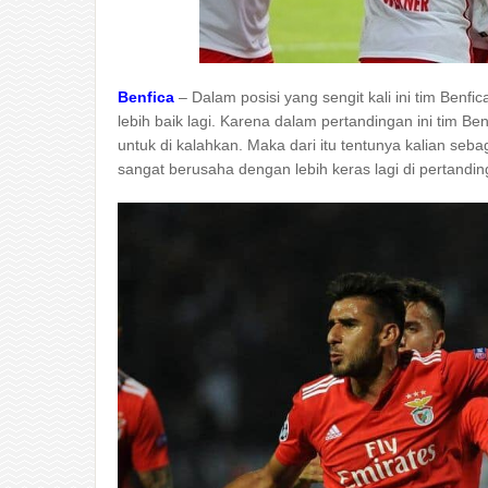
Benfica
– Dalam posisi yang sengit kali ini tim Ben
lebih baik lagi. Karena dalam pertandingan ini tim B
untuk di kalahkan. Maka dari itu tentunya kalian seb
sangat berusaha dengan lebih keras lagi di pertandinga