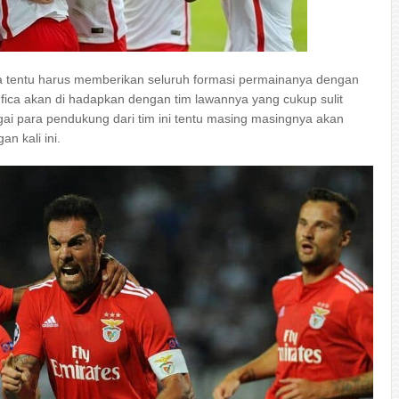
fica tentu harus memberikan seluruh formasi permainanya dengan
enfica akan di hadapkan dengan tim lawannya yang cukup sulit
agai para pendukung dari tim ini tentu masing masingnya akan
n kali ini.