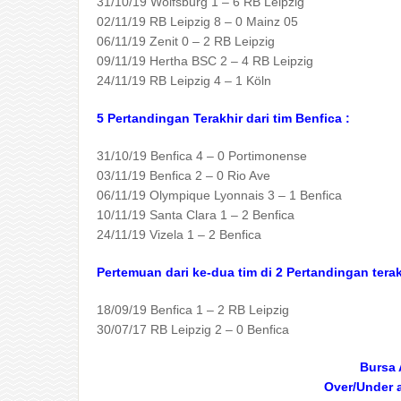
31/10/19 Wolfsburg 1 – 6 RB Leipzig
02/11/19 RB Leipzig 8 – 0 Mainz 05
06/11/19 Zenit 0 – 2 RB Leipzig
09/11/19 Hertha BSC 2 – 4 RB Leipzig
24/11/19 RB Leipzig 4 – 1 Köln
5 Pertandingan Terakhir dari tim Benfica :
31/10/19 Benfica 4 – 0 Portimonense
03/11/19 Benfica 2 – 0 Rio Ave
06/11/19 Olympique Lyonnais 3 – 1 Benfica
10/11/19 Santa Clara 1 – 2 Benfica
24/11/19 Vizela 1 – 2 Benfica
Pertemuan dari ke-dua tim di 2 Pertandingan tera
18/09/19 Benfica 1 – 2 RB Leipzig
30/07/17 RB Leipzig 2 – 0 Benfica
Bursa 
Over/Under 