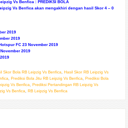
eipzig Vs Benfica :
PREDIKSI BOLA
Leipzig Vs Benfica akan mengakhiri dengan hasil Skor 4 – 0
ber 2019
ember 2019
 Hotspur FC 23 November 2019
3 November 2019
 2019
il Skor Bola RB Leipzig Vs Benfica
,
Hasil Skor RB Leipzig Vs
nfica
,
Prediksi Bola Jitu RB Leipzig Vs Benfica
,
Prediksi Bola
eipzig Vs Benfica
,
Prediksi Pertandingan RB Leipzig Vs
zig Vs Benfica
,
RB Leipzig Vs Benfica