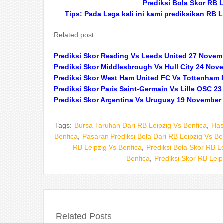
Prediksi Bola Skor RB L
Tips: Pada Laga kali ini kami prediksikan RB 
Related post :
Prediksi Skor Reading Vs Leeds United 27 Novem
Prediksi Skor Middlesbrough Vs Hull City 24 Nov
Prediksi Skor West Ham United FC Vs Tottenham
Prediksi Skor Paris Saint-Germain Vs Lille OSC 2
Prediksi Skor Argentina Vs Uruguay 19 November
Tags:
Bursa Taruhan Dari RB Leipzig Vs Benfica
,
Has
Benfica
,
Pasaran Prediksi Bola Dari RB Leipzig Vs Be
RB Leipzig Vs Benfica
,
Prediksi Bola Skor RB L
Benfica
,
Prediksi Skor RB Leip
Related Posts