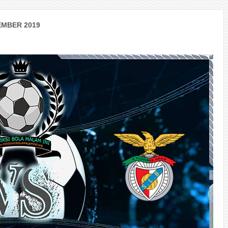
EMBER 2019