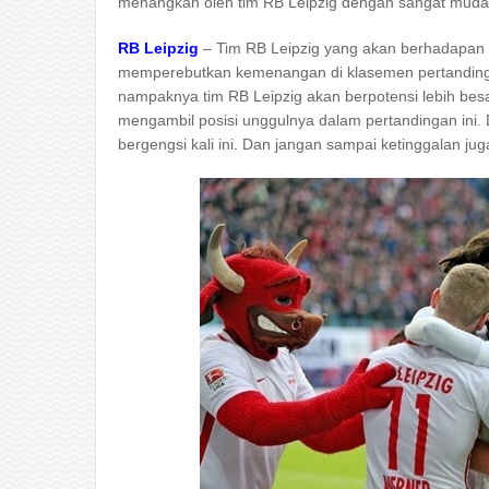
menangkan oleh tim RB Leipzig dengan sangat muda
RB Leipzig
– Tim RB Leipzig yang akan berhadapan d
memperebutkan kemenangan di klasemen pertandingan
nampaknya tim RB Leipzig akan berpotensi lebih bes
mengambil posisi unggulnya dalam pertandingan ini.
bergengsi kali ini. Dan jangan sampai ketinggalan jug