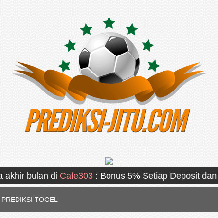
an di
Cafe303
: Bonus 5% Setiap Deposit dan sekaligus
PREDIKSI TOGEL