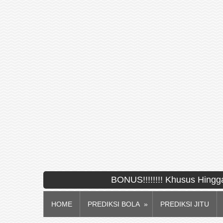
BONUS!!!!!!!! Khusus Hingga akhir bul
»
HOME
PREDIKSI BOLA
PREDIKSI JITU