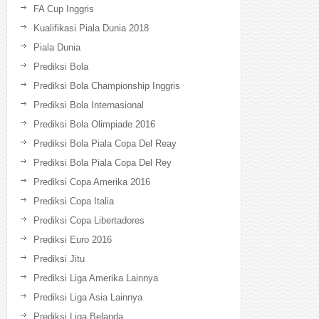
FA Cup Inggris
Kualifikasi Piala Dunia 2018
Piala Dunia
Prediksi Bola
Prediksi Bola Championship Inggris
Prediksi Bola Internasional
Prediksi Bola Olimpiade 2016
Prediksi Bola Piala Copa Del Reay
Prediksi Bola Piala Copa Del Rey
Prediksi Copa Amerika 2016
Prediksi Copa Italia
Prediksi Copa Libertadores
Prediksi Euro 2016
Prediksi Jitu
Prediksi Liga Amerika Lainnya
Prediksi Liga Asia Lainnya
Prediksi Liga Belanda