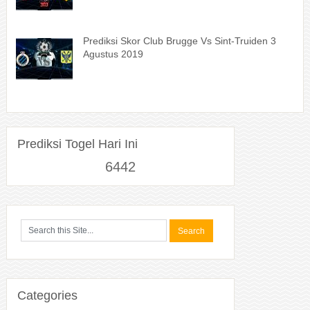
Prediksi Skor Club Brugge Vs Sint-Truiden 3
Agustus 2019
Prediksi Togel Hari Ini
6442
Categories