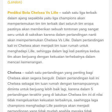
(London)
Prediksi Bola Chelsea Vs Lille
– salah satu liga terbaik
dalam ajang sepakbila yaitu liga champions akan
mempertemukan tim tim terbaik dari seluruh tim eropa
pastinya akan memberikan sebuah tontonan yang sangat
seru untuk di saksikan karena dalam pertandingan nanti
akan mempertemukan Chelsea Vs Lille. Dalam pertandingan
kali ini Chelsea akan menjadi tim tuan rumah untuk
menghadapi Lille, sehingga dalam lagi kali pastinya kedua
tim akan berjuang dengan kekuatan terhebatnya dalam
mencari kemenangan.
Chelsea
– salah satu pertandingan yang penting bagi
Chelsea akan segera bergulir. Dalam pertandingan kali ini
Chelsea sebagai tim tuan rumah dengan kemampuannya
diminta untuk berjuang lebih baik lagi, karena dalam 5
pertandingan terakhir yang di lakukan Chelsea tim ini di nilai
tidak mengeluarkan kekuatan terbaiknya, saehingga laga
champions menghadapi Lille pastinya akan menjadi
pertandingan yang tidak mudah apabila mereka tidak