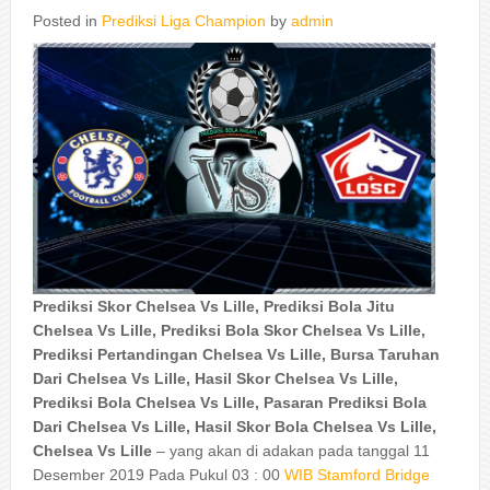
Posted in
Prediksi Liga Champion
by
admin
Prediksi Skor Chelsea Vs Lille, Prediksi Bola Jitu
Chelsea Vs Lille, Prediksi Bola Skor Chelsea Vs Lille,
Prediksi Pertandingan Chelsea Vs Lille, Bursa Taruhan
Dari Chelsea Vs Lille, Hasil Skor Chelsea Vs Lille,
Prediksi Bola Chelsea Vs Lille, Pasaran Prediksi Bola
Dari Chelsea Vs Lille, Hasil Skor Bola Chelsea Vs Lille,
Chelsea Vs Lille
– yang akan di adakan pada tanggal 11
Desember 2019 Pada Pukul 03 : 00
WIB Stamford Bridge