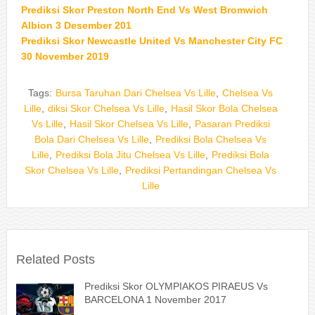
Prediksi Skor Preston North End Vs West Bromwich
Albion 3 Desember 201
Prediksi Skor Newcastle United Vs Manchester City FC
30 November 2019
Tags:
Bursa Taruhan Dari Chelsea Vs Lille
,
Chelsea Vs
Lille
,
diksi Skor Chelsea Vs Lille
,
Hasil Skor Bola Chelsea
Vs Lille
,
Hasil Skor Chelsea Vs Lille
,
Pasaran Prediksi
Bola Dari Chelsea Vs Lille
,
Prediksi Bola Chelsea Vs
Lille
,
Prediksi Bola Jitu Chelsea Vs Lille
,
Prediksi Bola
Skor Chelsea Vs Lille
,
Prediksi Pertandingan Chelsea Vs
Lille
Related Posts
Prediksi Skor OLYMPIAKOS PIRAEUS Vs
BARCELONA 1 November 2017