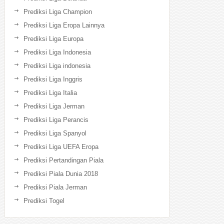
Prediksi Liga Champion
Prediksi Liga Eropa Lainnya
Prediksi Liga Europa
Prediksi Liga Indonesia
Prediksi Liga indonesia
Prediksi Liga Inggris
Prediksi Liga Italia
Prediksi Liga Jerman
Prediksi Liga Perancis
Prediksi Liga Spanyol
Prediksi Liga UEFA Eropa
Prediksi Pertandingan Piala
Prediksi Piala Dunia 2018
Prediksi Piala Jerman
Prediksi Togel