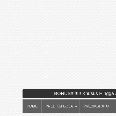
BONUS!!!!!!!! Khusus Hingga akhir bula
»
HOME
PREDIKSI BOLA
PREDIKSI JITU