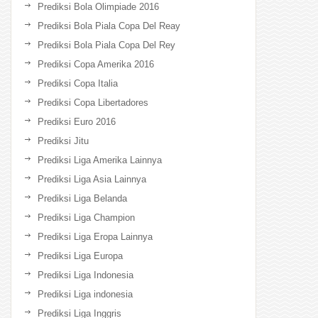
Prediksi Bola Olimpiade 2016
Prediksi Bola Piala Copa Del Reay
Prediksi Bola Piala Copa Del Rey
Prediksi Copa Amerika 2016
Prediksi Copa Italia
Prediksi Copa Libertadores
Prediksi Euro 2016
Prediksi Jitu
Prediksi Liga Amerika Lainnya
Prediksi Liga Asia Lainnya
Prediksi Liga Belanda
Prediksi Liga Champion
Prediksi Liga Eropa Lainnya
Prediksi Liga Europa
Prediksi Liga Indonesia
Prediksi Liga indonesia
Prediksi Liga Inggris