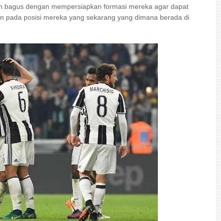
gan bagus dengan mempersiapkan formasi mereka agar dapat
n pada posisi mereka yang sekarang yang dimana berada di