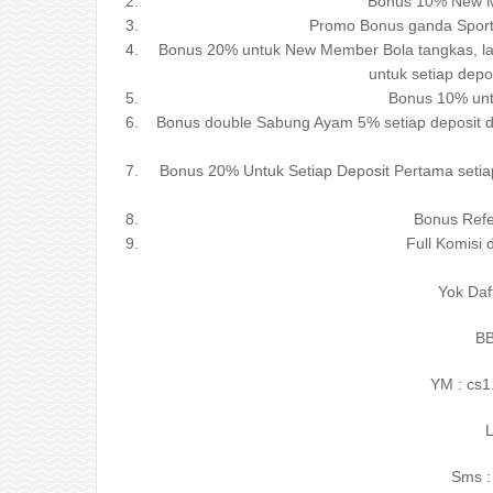
Bonus 10% New M
Promo Bonus ganda Sport
Bonus 20% untuk New Member Bola tangkas, lal
untuk setiap depo
Bonus 10% un
Bonus double Sabung Ayam 5% setiap deposit 
Bonus 20% Untuk Setiap Deposit Pertama setia
Bonus Refe
Full Komisi
Yok Daft
BB
YM :
cs1
L
Sms :