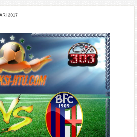
RI 2017