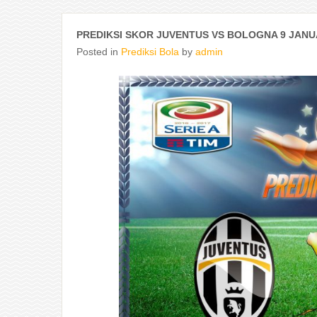
PREDIKSI SKOR JUVENTUS VS BOLOGNA 9 JANUA
Posted in
Prediksi Bola
by
admin