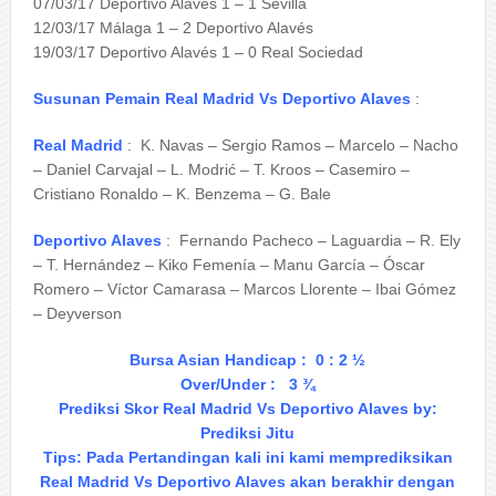
07/03/17 Deportivo Alavés 1 – 1 Sevilla
12/03/17 Málaga 1 – 2 Deportivo Alavés
19/03/17 Deportivo Alavés 1 – 0 Real Sociedad
Susunan Pemain Real Madrid Vs Deportivo Alaves
:
Real Madrid
: K. Navas – Sergio Ramos – Marcelo – Nacho
– Daniel Carvajal – L. Modrić – T. Kroos – Casemiro –
Cristiano Ronaldo – K. Benzema – G. Bale
Deportivo Alaves
: Fernando Pacheco – Laguardia – R. Ely
– T. Hernández – Kiko Femenía – Manu García – Óscar
Romero – Víctor Camarasa – Marcos Llorente – Ibai Gómez
– Deyverson
Bursa Asian Handicap : 0 : 2 ½
Over/Under : 3 ¾
Prediksi Skor Real Madrid Vs Deportivo Alaves by:
Prediksi Jitu
Tips: Pada Pertandingan kali ini kami memprediksikan
Real Madrid Vs Deportivo Alaves akan berakhir dengan