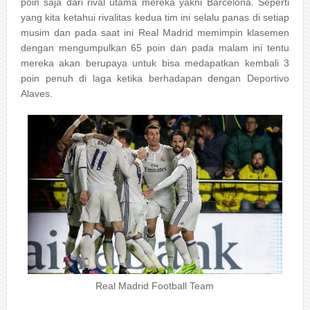
poin saja dari rival utama mereka yakni Barcelona. Seperti
yang kita ketahui rivalitas kedua tim ini selalu panas di setiap
musim dan pada saat ini Real Madrid memimpin klasemen
dengan mengumpulkan 65 poin dan pada malam ini tentu
mereka akan berupaya untuk bisa medapatkan kembali 3
poin penuh di laga ketika berhadapan dengan Deportivo
Alaves.
Real Madrid Football Team