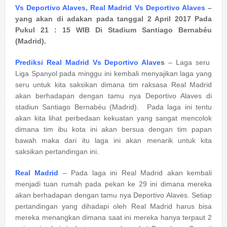
Vs Deportivo Alaves, Real Madrid Vs Deportivo Alaves
–
yang akan di adakan pada tanggal 2 April 2017 Pada
Pukul 21 : 15 WIB Di Stadium Santiago Bernabéu
(Madrid).
Prediksi Real Madrid Vs Deportivo Alave
s
– Laga seru
Liga Spanyol pada minggu ini kembali menyajikan laga yang
seru untuk kita saksikan dimana tim raksasa Real Madrid
akan berhadapan dengan tamu nya Deportivo Alaves di
stadiun Santiago Bernabéu (Madrid). Pada laga ini tentu
akan kita lihat perbedaan kekuatan yang sangat mencolok
dimana tim ibu kota ini akan bersua dengan tim papan
bawah maka dari itu laga ini akan menarik untuk kita
saksikan pertandingan ini.
Real Madrid
– Pada laga ini Real Madrid akan kembali
menjadi tuan rumah pada pekan ke 29 ini dimana mereka
akan berhadapan dengan tamu nya Deportivo Alaves. Setiap
pertandingan yang dihadapi oleh Real Madrid harus bisa
mereka menangkan dimana saat ini mereka hanya terpaut 2