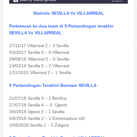
Statistic SEVILLA Vs VILLARREAL
Pertemuan ke dua team di 5 Pertandingan terakhir
SEVILLA Vs VILLARREAL
:
27/11/17 Villarreal 2 – 3 Sevilla
5/2/2017 Sevilla 0 – 0 Villarreal
29/08/16 Villarreal 0 – 0 Sevilla
13/03/16 Sevilla 5 – 2 Villarreal
1/11/2015 Villarreal 2 – 1 Sevilla
5 Pertandingan Terakhir Bermain SEVILLA
:
21/07/18 Sevilla 0 – 1 Benfica
27/07/18 Sevilla 4 – 0 Újpest
3/8/2018 Újpest 3 – 1 Sevilla
5/8/2018 Sevilla 2 – 1 Extremadura UD
10/8/2018 Sevilla 1 – 0 Žalgiris