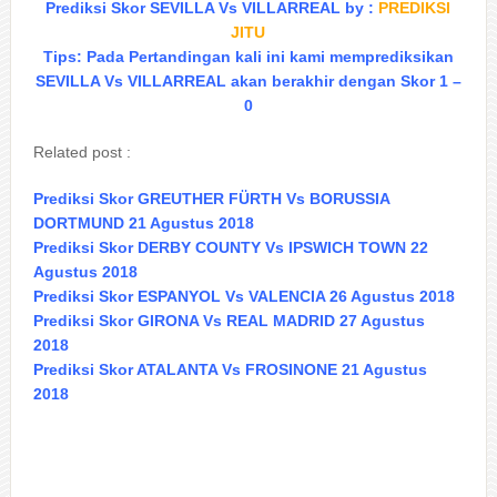
Prediksi Skor SEVILLA Vs VILLARREAL by :
PREDIKSI
JITU
Tips: Pada Pertandingan kali ini kami memprediksikan
SEVILLA Vs VILLARREAL akan berakhir dengan Skor 1 –
0
Related post :
Prediksi Skor GREUTHER FÜRTH Vs BORUSSIA
DORTMUND 21 Agustus 2018
Prediksi Skor DERBY COUNTY Vs IPSWICH TOWN 22
Agustus 2018
Prediksi Skor ESPANYOL Vs VALENCIA 26 Agustus 2018
Prediksi Skor GIRONA Vs REAL MADRID 27 Agustus
2018
Prediksi Skor ATALANTA Vs FROSINONE 21 Agustus
2018