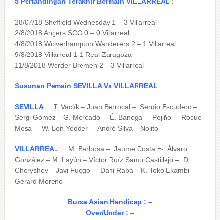
5 Pertandingan Terakhir Bermain VILLARREAL
:
28/07/18 Sheffield Wednesday 1 – 3 Villarreal
2/8/2018 Angers SCO 0 – 0 Villarreal
4/8/2018 Wolverhampton Wanderers 2 – 1 Villarreal
9/8/2018 Villarreal 1-1 Real Zaragoza
11/8/2018 Werder Bremen 2 – 3 Villarreal
Susunan Pemain SEVILLA Vs VILLARREAL
:
SEVILLA
: T. Vaclík – Juan Berrocal – Sergio Escudero –
Sergi Gómez – G. Mercado – É. Banega – Pejiño – Roque
Mesa – W. Ben Yedder – André Silva – Nolito
VILLARREAL
: M. Barbosa – Jaume Costa =- Álvaro
González – M. Layún – Víctor Ruíz Samu Castillejo – D.
Cheryshev – Javi Fuego – Dani Raba – K. Toko Ekambi –
Gerard Moreno
Bursa Asian Handicap : –
Over/Under : –