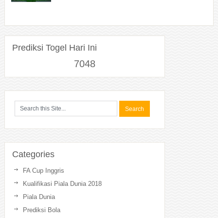
Prediksi Togel Hari Ini
7048
Categories
FA Cup Inggris
Kualifikasi Piala Dunia 2018
Piala Dunia
Prediksi Bola