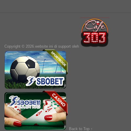
Copyright © 2026.website ini di support oleh
Back to Top ↑