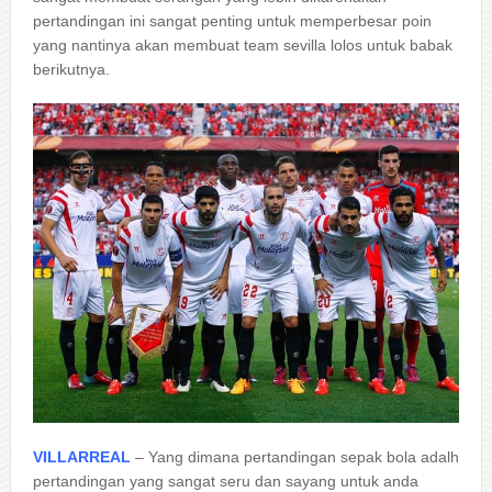
pertandingan ini sangat penting untuk memperbesar poin
yang nantinya akan membuat team sevilla lolos untuk babak
berikutnya.
VILLARREAL
– Yang dimana pertandingan sepak bola adalh
pertandingan yang sangat seru dan sayang untuk anda