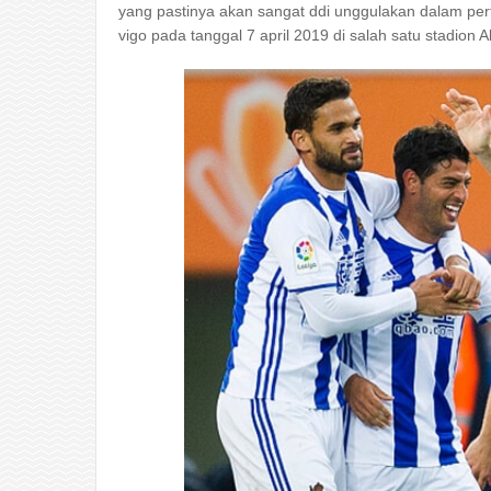
yang pastinya akan sangat ddi unggulakan dalam pert
vigo pada tanggal 7 april 2019 di salah satu stadion 