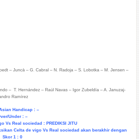
edt – Juncà – G. Cabral – N. Radoja – S. Lobotka – M. Jensen –
tondo – T. Hernández – Raúl Navas – Igor Zubeldía – A. Januzaj-
Sandro Ramírez
Asian Handicap : –
ver/Under : –
igo Vs Real sociedad :
PREDIKSI JITU
ksikan Celta de vigo Vs Real sociedad akan berakhir dengan
Skor 1 : 0