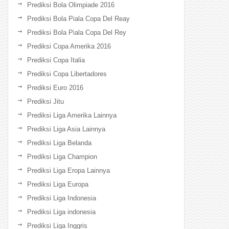
Prediksi Bola Olimpiade 2016
Prediksi Bola Piala Copa Del Reay
Prediksi Bola Piala Copa Del Rey
Prediksi Copa Amerika 2016
Prediksi Copa Italia
Prediksi Copa Libertadores
Prediksi Euro 2016
Prediksi Jitu
Prediksi Liga Amerika Lainnya
Prediksi Liga Asia Lainnya
Prediksi Liga Belanda
Prediksi Liga Champion
Prediksi Liga Eropa Lainnya
Prediksi Liga Europa
Prediksi Liga Indonesia
Prediksi Liga indonesia
Prediksi Liga Inggris