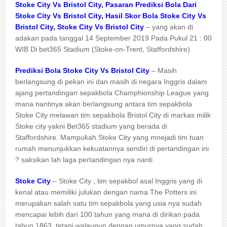
Stoke City Vs Bristol City, Pasaran Prediksi Bola Dari
Stoke City Vs Bristol City, Hasil Skor Bola Stoke City Vs
Bristol City, Stoke City Vs Bristol City
– yang akan di
adakan pada tanggal 14 September 2019 Pada Pukul 21 : 00
WIB Di bet365 Stadium (Stoke-on-Trent, Staffordshire)
Prediksi Bola Stoke City Vs Bristol City
– Masih
berlangsung di pekan ini dan masih di negara Inggris dalam
ajang pertandingan sepakbola Champhionship League yang
mana nantinya akan berlangsung antara tim sepakbola
Stoke City melawan tim sepakbola Bristol City di markas milik
Stoke city yakni Bet365 stadium yang berada di
Staffordshire. Mampukah Stoke City yang mnejadi tim tuan
rumah menunjukkan kekuatannya sendiri di pertandingan ini
? saksikan lah laga pertandingan nya nanti.
Stoke City
– Stoke City , tim sepakbol asal Inggris yang di
kenal atau memiliki julukan dengan nama The Potters ini
merupakan salah satu tim sepakbola yang usia nya sudah
mencapai lebih dari 100 tahun yang mana di dirikan pada
tahun 1863 tetapi walaupun dengan umurnya yang sudah